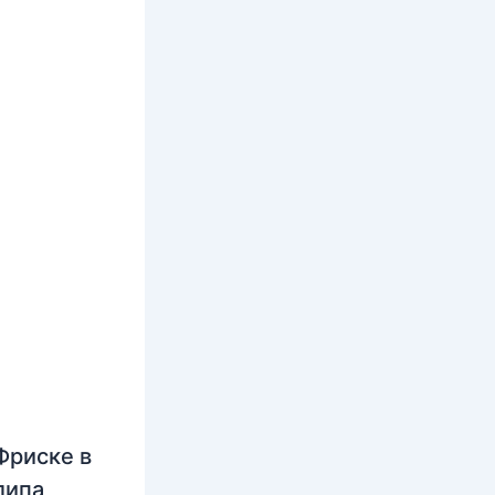
Фриске в
липа,