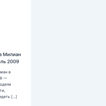
а Милиан
юль 2009
иан в
09 —
модели
ти,
идеть […]