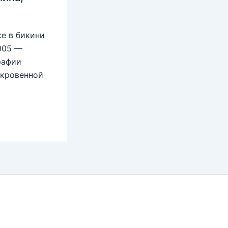
е в бикини
2005 —
рафии
ткровенной