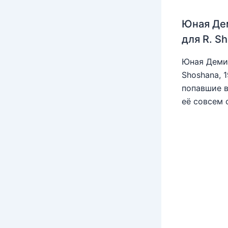
Юная Де
для R. S
Юная Деми 
Shoshana, 
попавшие в
её совсем 