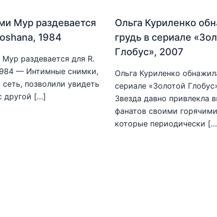
ми Мур раздевается
Ольга Куриленко об
hoshana, 1984
грудь в сериале «Зо
Глобус», 2007
Мур раздевается для R.
1984 — Интимные снимки,
Ольга Куриленко обнажила
 сеть, позволили увидеть
сериале «Золотой Глобус
с другой […]
Звезда давно привлекла 
фанатов своими горячими
которые периодически […