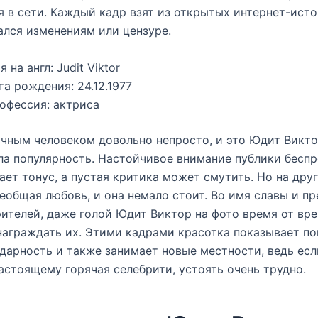
 в сети. Каждый кадр взят из открытых интернет-исто
ался изменениям или цензуре.
я на англ: Judit Viktor
та рождения: 24.12.1977
офессия: актриса
чным человеком довольно непросто, и это Юдит Викто
ла популярность. Настойчивое внимание публики бесп
ет тонус, а пустая критика может смутить. Но на дру
еобщая любовь, и она немало стоит. Во имя славы и п
рителей, даже голой Юдит Виктор на фото время от вр
награждать их. Этими кадрами красотка показывает п
дарность и также занимает новые местности, ведь есл
астоящему горячая селебрити, устоять очень трудно.