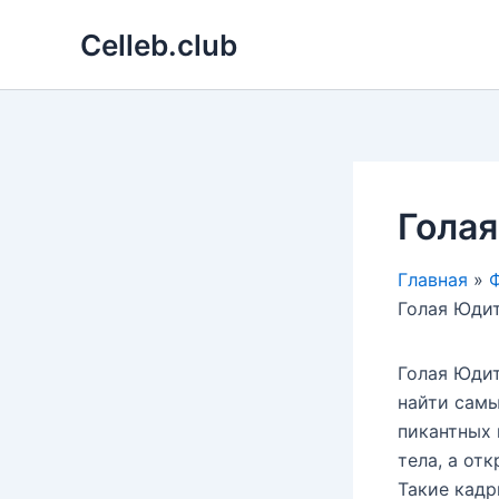
Перейти
Celleb.club
к
содержимому
Голая
Главная
Ф
Голая Юдит 
Голая Юдит
найти самы
пикантных 
тела, а от
Такие кадр