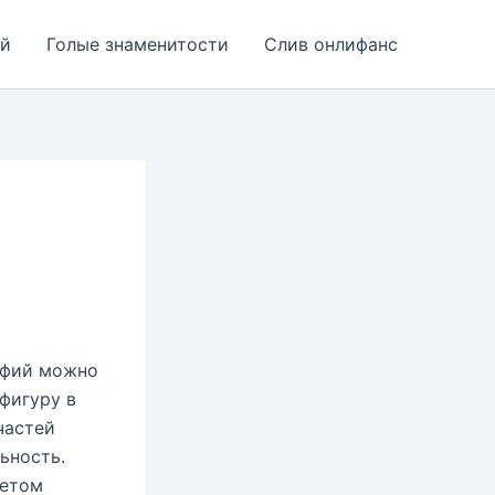
ей
Голые знаменитости
Слив онлифанс
рафий можно
фигуру в
частей
ьность.
метом