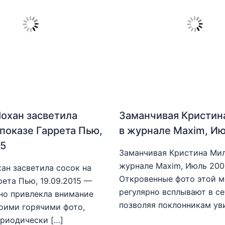
охан засветила
Заманчивая Кристин
 показе Гаррета Пью,
в журнале Maxim, И
15
Заманчивая Кристина Мил
журнале Maxim, Июль 20
ан засветила сосок на
Откровенные фото этой 
рета Пью, 19.09.2015 —
регулярно всплывают в се
но привлекла внимание
позволяя поклонникам ув
оими горячими фото,
риодически […]