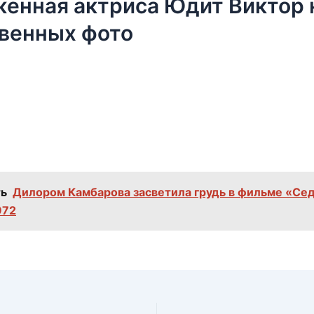
енная актриса Юдит Виктор 
венных фото
ь
Дилором Камбарова засветила грудь в фильме «Се
972