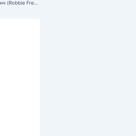
Голая Робби Френч (Robbie French)