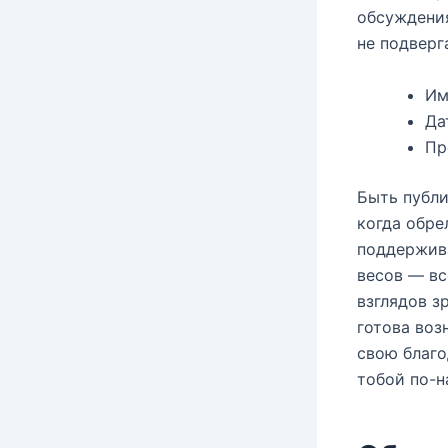
обсуждения
не подверг
Им
Да
Пр
Быть публи
когда обре
поддержива
весов — вс
взглядов з
готова воз
свою благо
тобой по-н