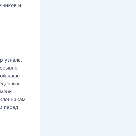
чников и
р узнала,
рерывно
гой чаше
реданных
емени
оклонникам
и перед