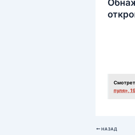
Обнаж
откро
Смотрет
пуля», 1
НАЗАД