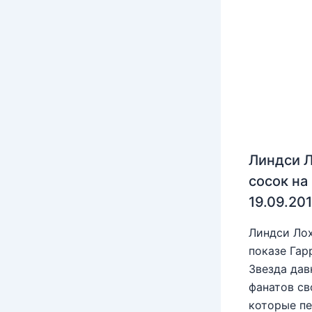
Линдси Л
сосок на
19.09.20
Линдси Лох
показе Гар
Звезда дав
фанатов св
которые пе