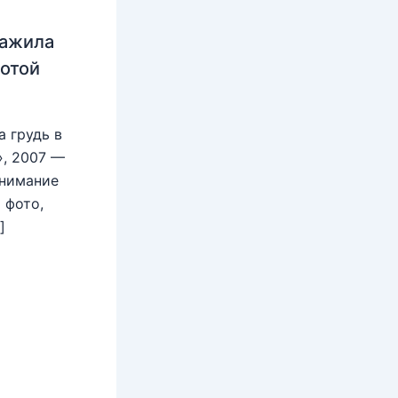
нажила
лотой
 грудь в
», 2007 —
внимание
 фото,
]