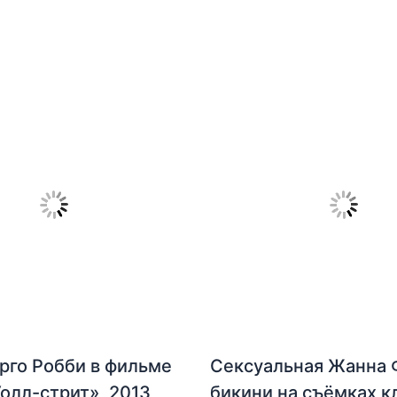
рго Робби в фильме
Сексуальная Жанна 
Уолл-стрит», 2013
бикини на съёмках к