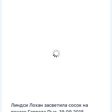
Линдси Лохан засветила сосок на
показе Гаррета Пью, 19.09.2015