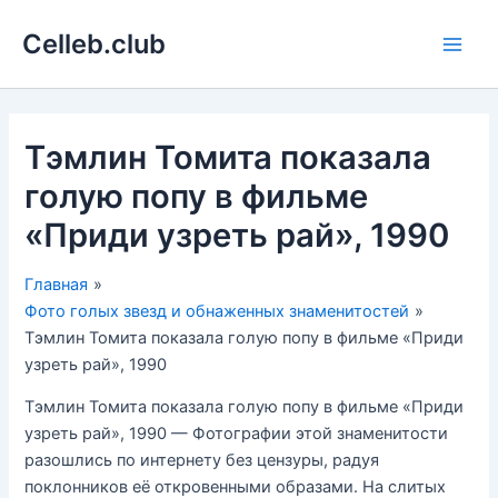
Перейти
Celleb.club
к
Main
содержимому
Men
Тэмлин Томита показала
голую попу в фильме
«Приди узреть рай», 1990
Главная
Фото голых звезд и обнаженных знаменитостей
Тэмлин Томита показала голую попу в фильме «Приди
узреть рай», 1990
Тэмлин Томита показала голую попу в фильме «Приди
узреть рай», 1990 — Фотографии этой знаменитости
разошлись по интернету без цензуры, радуя
поклонников её откровенными образами. На слитых