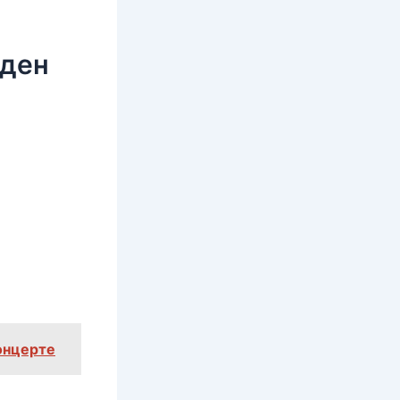
нден
онцерте