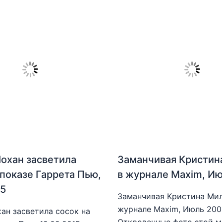
охан засветила
Заманчивая Кристин
 показе Гаррета Пью,
в журнале Maxim, И
15
Заманчивая Кристина Мил
журнале Maxim, Июль 20
ан засветила сосок на
Откровенные фото этой 