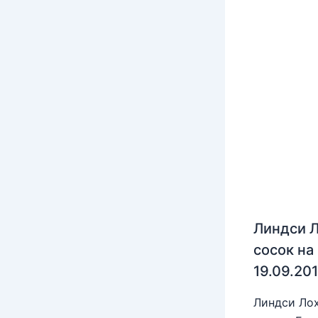
Линдси Л
сосок на
19.09.20
Линдси Лох