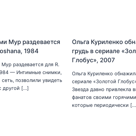
ми Мур раздевается
Ольга Куриленко об
hoshana, 1984
грудь в сериале «Зо
Глобус», 2007
Мур раздевается для R.
1984 — Интимные снимки,
Ольга Куриленко обнажила
 сеть, позволили увидеть
сериале «Золотой Глобус
с другой […]
Звезда давно привлекла 
фанатов своими горячими
которые периодически […