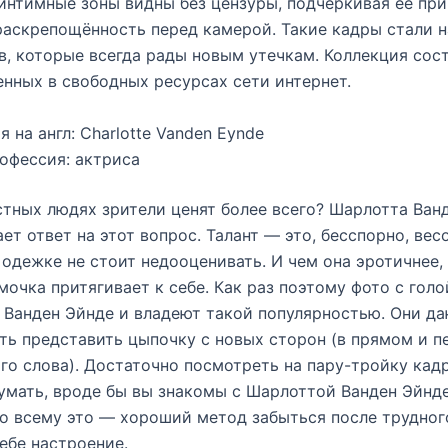
интимные зоны видны без цензуры, подчёркивая её пр
раскрепощённость перед камерой. Такие кадры стали 
в, которые всегда рады новым утечкам. Коллекция сос
енных в свободных ресурсах сети интернет.
я на англ: Charlotte Vanden Eynde
офессия: актриса
стных людях зрители ценят более всего? Шарлотта Ван
ает ответ на этот вопрос. Талант — это, бесспорно, вес
 одежке не стоит недооценивать. И чем она эротичнее,
мочка притягивает к себе. Как раз поэтому фото с голо
Ванден Эйнде и владеют такой популярностью. Они д
ь представить цыпочку с новых сторон (в прямом и 
го слова). Достаточно посмотреть на пару-тройку кадр
мать, вроде бы вы знакомы с Шарлоттой Ванден Эйнде
о всему это — хороший метод забыться после трудног
ебе настроение.