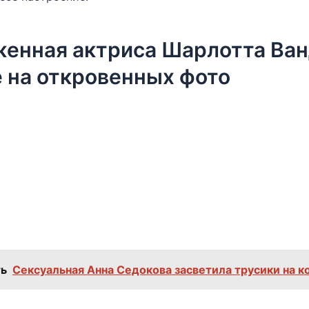
енная актриса Шарлотта Ва
 на откровенных фото
ь
Сексуальная Анна Седокова засветила трусики на к