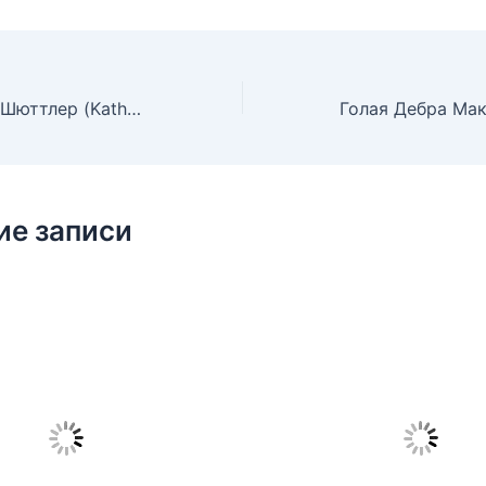
Голая Катарина Шюттлер (Katharina Schuttler)
ие записи