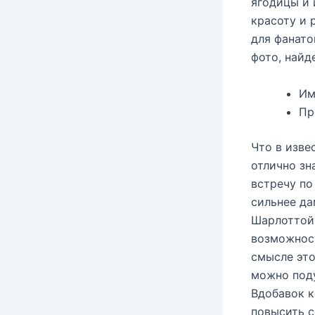
ягодицы и 
красоту и 
для фанато
фото, найд
Им
Пр
Что в изве
отлично зн
встречу по
сильнее да
Шарлоттой 
возможност
смысле это
можно поду
Вдобавок к
повысить с