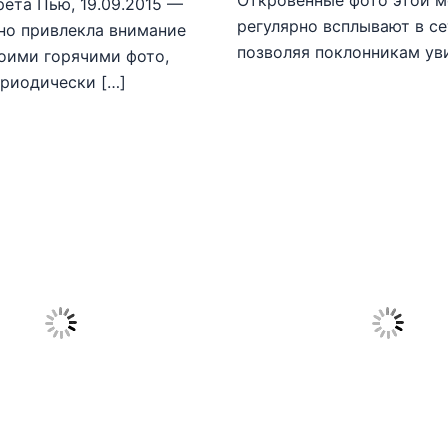
рета Пью, 19.09.2015 —
регулярно всплывают в се
но привлекла внимание
позволяя поклонникам ув
оими горячими фото,
риодически […]