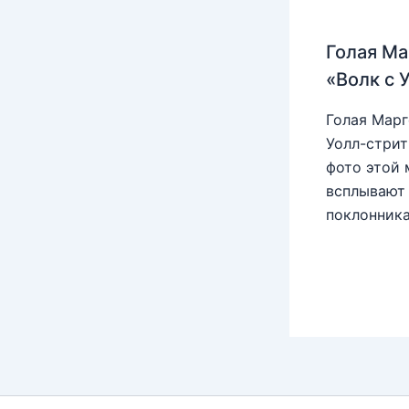
Голая Ма
«Волк с 
Голая Марг
Уолл-стрит
фото этой 
всплывают 
поклонника