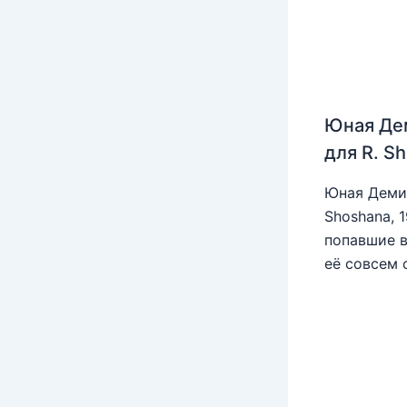
Юная Де
для R. S
Юная Деми 
Shoshana, 
попавшие в
её совсем 