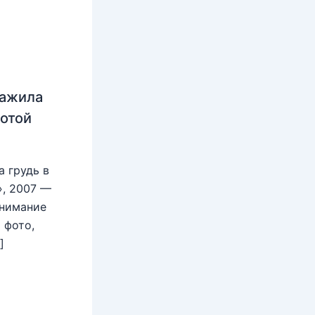
нажила
лотой
 грудь в
», 2007 —
внимание
 фото,
]