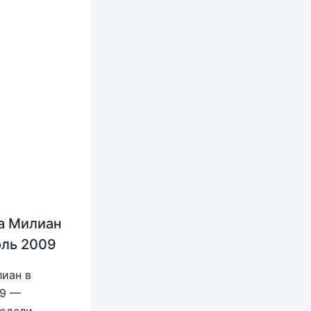
а Милиан
юль 2009
иан в
09 —
модели