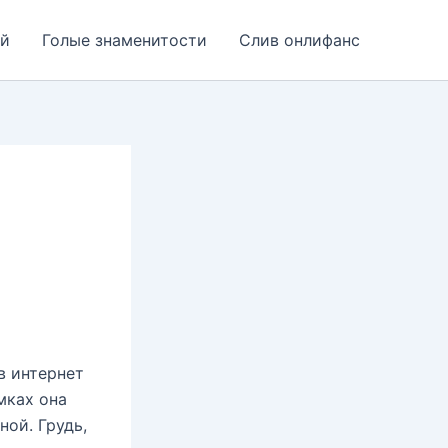
ей
Голые знаменитости
Слив онлифанс
в интернет
мках она
ной. Грудь,