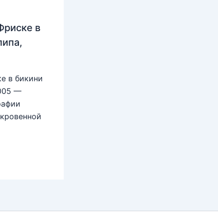
Фриске в
липа,
е в бикини
2005 —
рафии
ткровенной