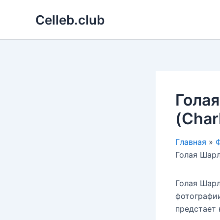
Перейти
Celleb.club
к
содержимому
Гола
(Char
Главная
Ф
Голая Шарл
Голая Шарл
фотографии
предстает 