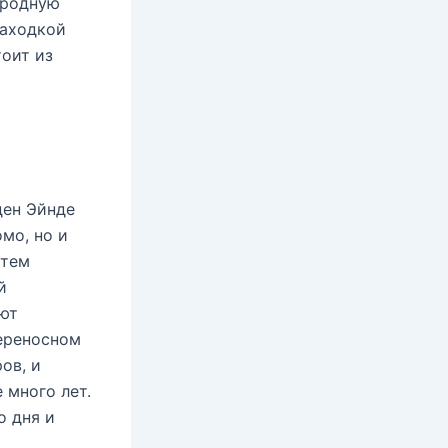
иродную
находкой
тоит из
ден Эйнде
омо, но и
 тем
й
ают
переносном
ов, и
 много лет.
о дня и