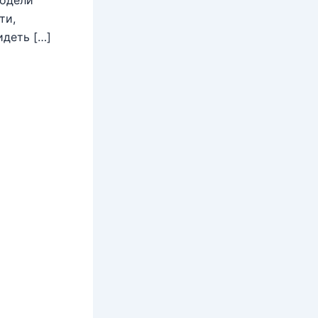
ти,
идеть […]