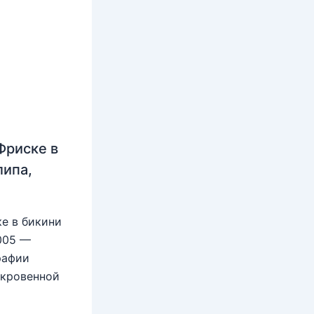
Фриске в
липа,
е в бикини
2005 —
рафии
ткровенной