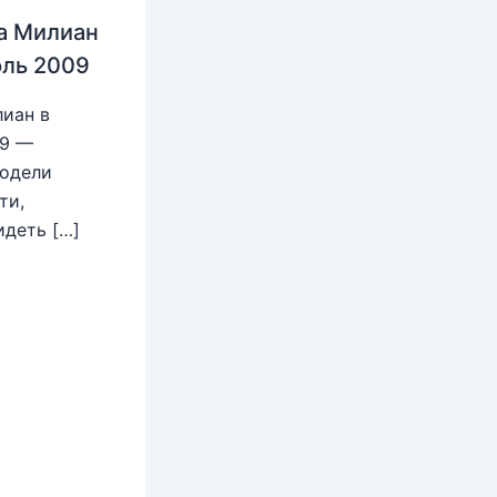
а Милиан
юль 2009
иан в
09 —
модели
ти,
идеть […]