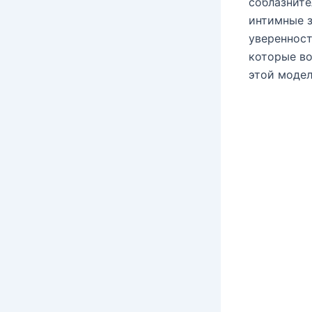
соблазните
интимные з
уверенност
которые в
этой модел