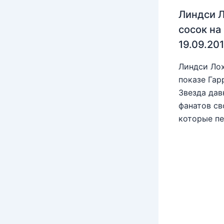
Линдси Л
сосок на
19.09.20
Линдси Лох
показе Гар
Звезда дав
фанатов св
которые пе