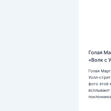
Голая Ма
«Волк с 
Голая Марг
Уолл-стрит
фото этой 
всплывают 
поклонника