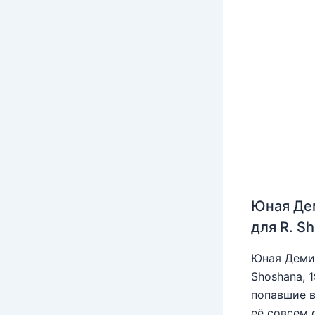
Юная Де
для R. S
Юная Деми 
Shoshana, 
попавшие в
её совсем 