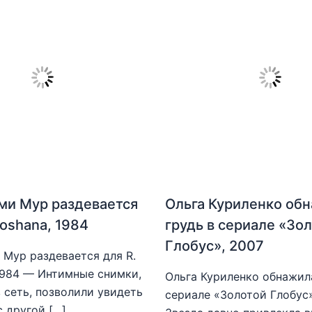
ми Мур раздевается
Ольга Куриленко об
hoshana, 1984
грудь в сериале «Зо
Глобус», 2007
Мур раздевается для R.
1984 — Интимные снимки,
Ольга Куриленко обнажила
 сеть, позволили увидеть
сериале «Золотой Глобус
с другой […]