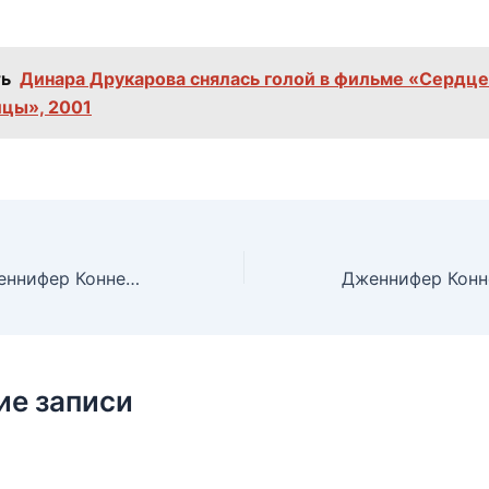
ь
Динара Друкарова снялась голой в фильме «Сердце
цы», 2001
Голая попка Дженнифер Коннелли в фильме «Однажды в Америке», 1983
ие записи