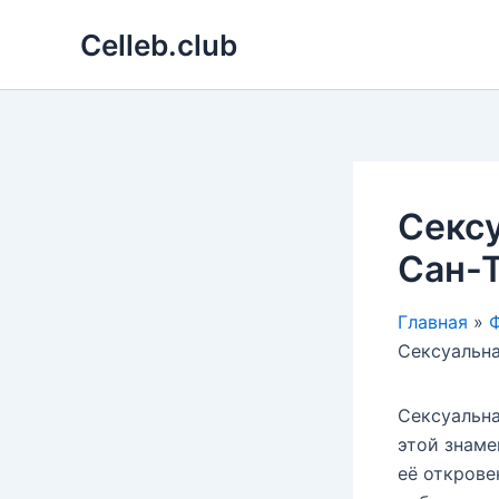
Перейти
Celleb.club
к
содержимому
Сексу
Сан-Т
Главная
Ф
Сексуальна
Сексуальна
этой знаме
её открове