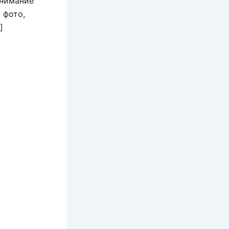
внимание
 фото,
]