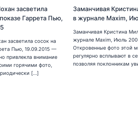
охан засветила
Заманчивая Кристин
 показе Гаррета Пью,
в журнале Maxim, И
15
Заманчивая Кристина Мил
журнале Maxim, Июль 20
ан засветила сосок на
Откровенные фото этой 
рета Пью, 19.09.2015 —
регулярно всплывают в се
но привлекла внимание
позволяя поклонникам ув
оими горячими фото,
риодически […]