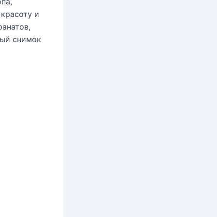
па,
 красоту и
фанатов,
дый снимок