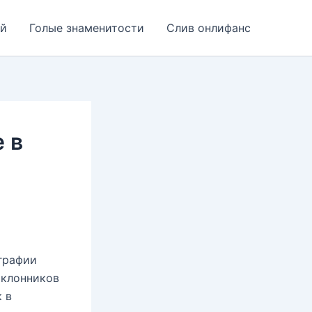
ей
Голые знаменитости
Слив онлифанс
 в
ографии
оклонников
 в