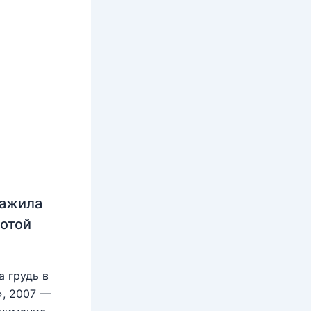
нажила
лотой
 грудь в
», 2007 —