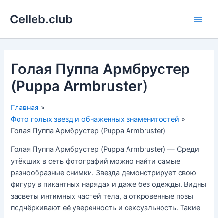
Перейти
Celleb.club
к
Main
содержимому
Men
Голая Пуппа Армбрустер
(Puppa Armbruster)
Главная
Фото голых звезд и обнаженных знаменитостей
Голая Пуппа Армбрустер (Puppa Armbruster)
Голая Пуппа Армбрустер (Puppa Armbruster) — Среди
утёкших в сеть фотографий можно найти самые
разнообразные снимки. Звезда демонстрирует свою
фигуру в пикантных нарядах и даже без одежды. Видны
засветы интимных частей тела, а откровенные позы
подчёркивают её уверенность и сексуальность. Такие