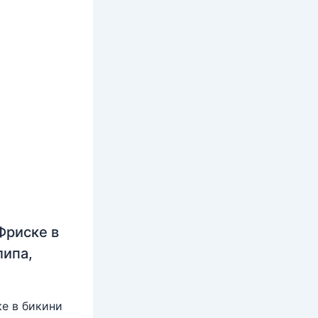
Фриске в
липа,
е в бикини