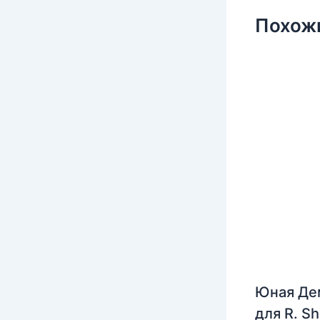
Похож
Юная Де
для R. S