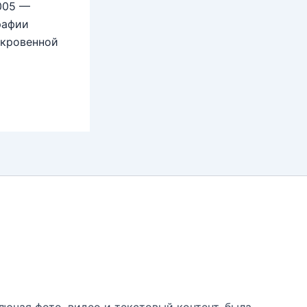
2005 —
рафии
ткровенной