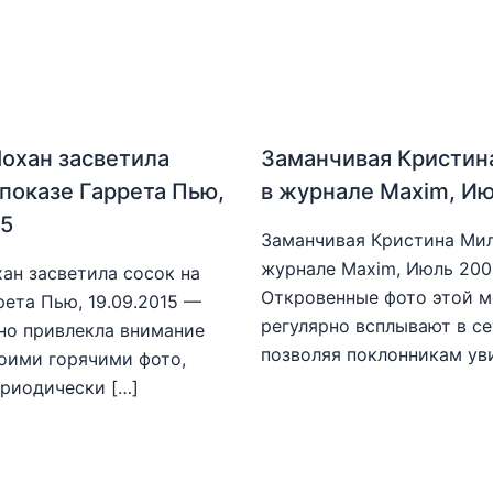
охан засветила
Заманчивая Кристин
 показе Гаррета Пью,
в журнале Maxim, И
15
Заманчивая Кристина Мил
журнале Maxim, Июль 20
ан засветила сосок на
Откровенные фото этой 
рета Пью, 19.09.2015 —
регулярно всплывают в се
но привлекла внимание
позволяя поклонникам ув
оими горячими фото,
риодически […]