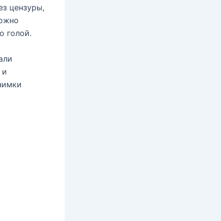
ез цензуры,
можно
о голой.
али
 и
нимки