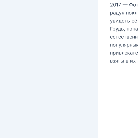
2017 — Фот
радуя покл
увидеть её
Грудь, поп
естественн
популярным
привлекате
взяты в их