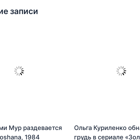
ие записи
ми Мур раздевается
Ольга Куриленко об
hoshana, 1984
грудь в сериале «Зо