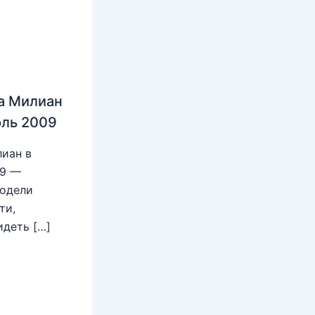
а Милиан
юль 2009
иан в
09 —
модели
ти,
идеть […]