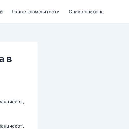
ей
Голые знаменитости
Слив онлифанс
а в
ранциско»,
ранциско»,