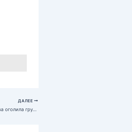
ДАЛЕЕ
Паулина Андреева оголила грудь и попу в фильме «Саранча», 2013