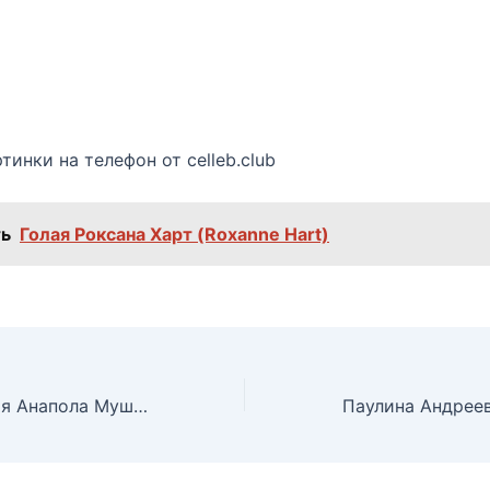
тинки на телефон от celleb.club
ь
Голая Роксана Харт (Roxanne Hart)
Полностью голая Анапола Мушкадиз в фильме «Битва на небесах»