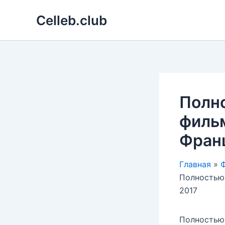
Перейти
Celleb.club
к
содержимому
Полно
филь
Франц
Главная
Ф
Полностью 
2017
Полностью 