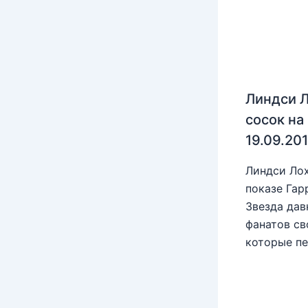
Линдси Л
сосок на
19.09.20
Линдси Лох
показе Гар
Звезда дав
фанатов св
которые пе