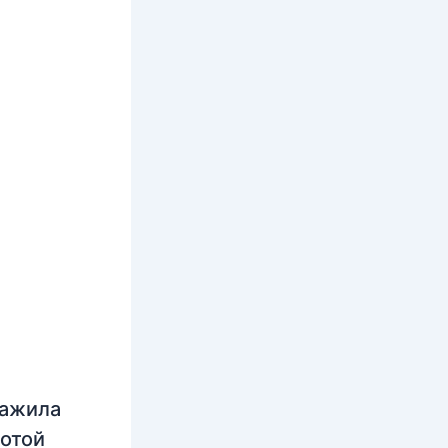
нажила
лотой