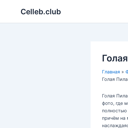
Перейти
Celleb.club
к
содержимому
Голая
Главная
Ф
Голая Пила
Голая Пила
фото, где 
полностью 
причём на 
наслаждаяс