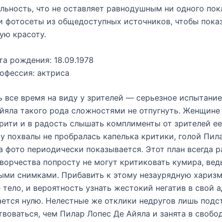
льность, что не оставляет равнодушным ни одного пок
 фотосеты из общедоступных источников, чтобы показ
ую красоту.
та рождения: 18.09.1978
офессия: актриса
 все время на виду у зрителей — серьезное испытание
йяла такого рода сложностями не отпугнуть. Женщине
рити и в радость слышать комплименты от зрителей ее
ку похвалы не пробралась капелька критики, голой Пил
а фото периодически показывается. Этот план всегда р
ворчества попросту не могут критиковать кумира, вед
ыми снимками. Прибавить к этому незаурядную харизм
 тело, и вероятность узнать жестокий негатив в свой 
ется нулю. Нелестные же отклики недругов лишь подс
воваться, чем Пилар Лопес Де Айяла и занята в свобо