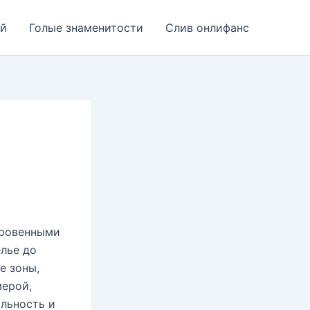
ей
Голые знаменитости
Слив онлифанс
кровенными
елье до
е зоны,
мерой,
льность и