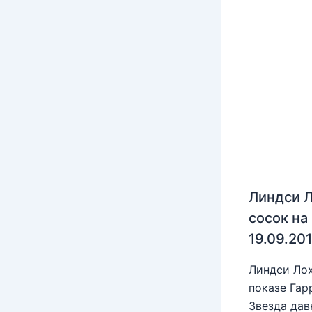
Линдси Л
сосок на
19.09.20
Линдси Лох
показе Гар
Звезда дав