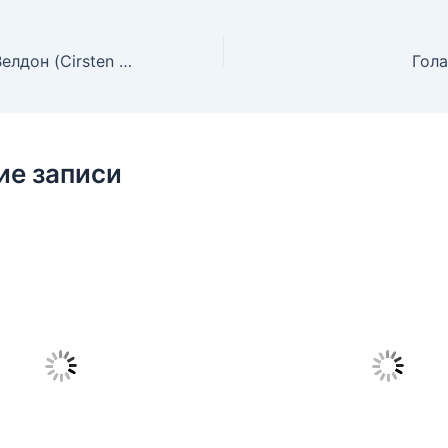
Голая Кирстен Велдон (Cirsten Weldon)
Гол
ие записи