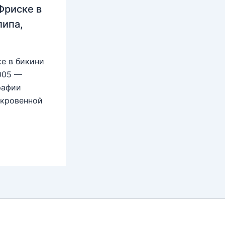
Фриске в
липа,
е в бикини
2005 —
рафии
ткровенной