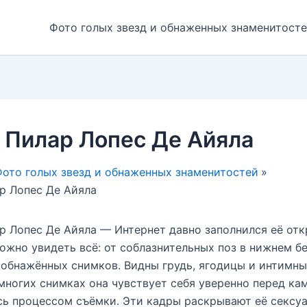
Фото голых звезд и обнаженных знаменитост
 Пилар Лопес Де Айяла
ото голых звезд и обнаженных знаменитостей
р Лопес Де Айяла
р Лопес Де Айяла — Интернет давно заполнился её от
можно увидеть всё: от соблазнительных поз в нижнем б
обнажённых снимков. Видны грудь, ягодицы и интимны
многих снимках она чувствует себя уверенно перед ка
ь процессом съёмки. Эти кадры раскрывают её сексуа