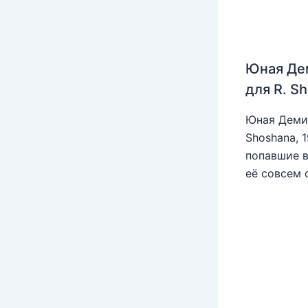
Юная Де
для R. S
Юная Деми 
Shoshana, 
попавшие в
её совсем 