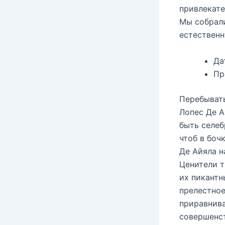
привлекате
Мы собрали
естественн
Да
Пр
Перебывать
Лопес Де А
быть селеб
чтоб в боч
Де Айяла н
Ценители т
их пикантн
прелестное
приравнива
совершенст