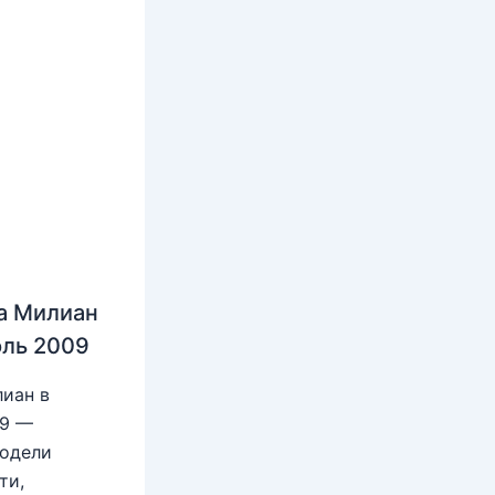
а Милиан
юль 2009
иан в
09 —
модели
ти,