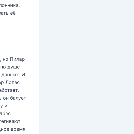
лонника.
ать её
, но Пилар
 по душе
 данных. И
ар Лопес
аботает.
ь он балует
у и
адрес
тегивают
дное время.