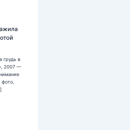
нажила
лотой
 грудь в
», 2007 —
внимание
 фото,
]