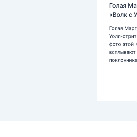
Голая Ма
«Волк с 
Голая Марг
Уолл-стрит
фото этой 
всплывают 
поклонника