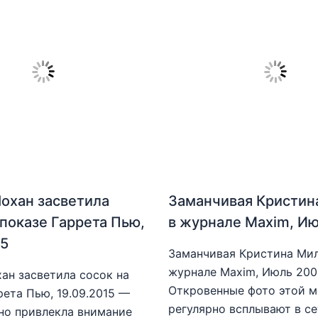
охан засветила
Заманчивая Кристин
 показе Гаррета Пью,
в журнале Maxim, И
15
Заманчивая Кристина Мил
журнале Maxim, Июль 20
ан засветила сосок на
Откровенные фото этой 
рета Пью, 19.09.2015 —
регулярно всплывают в се
но привлекла внимание