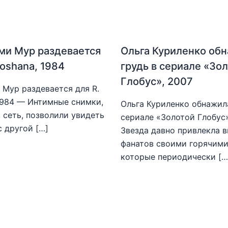
ми Мур раздевается
Ольга Куриленко об
hoshana, 1984
грудь в сериале «Зо
Глобус», 2007
Мур раздевается для R.
1984 — Интимные снимки,
Ольга Куриленко обнажила
 сеть, позволили увидеть
сериале «Золотой Глобус
с другой […]
Звезда давно привлекла 
фанатов своими горячими
которые периодически […