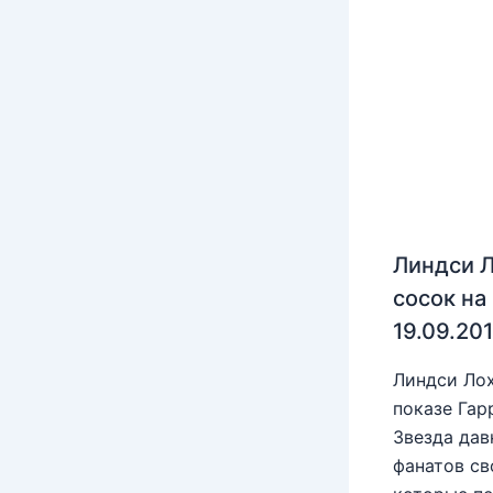
Линдси Л
сосок на
19.09.20
Линдси Лох
показе Гар
Звезда дав
фанатов св