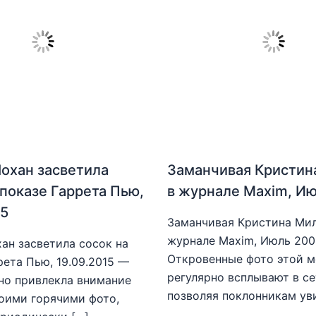
охан засветила
Заманчивая Кристин
 показе Гаррета Пью,
в журнале Maxim, И
15
Заманчивая Кристина Мил
журнале Maxim, Июль 20
ан засветила сосок на
Откровенные фото этой 
рета Пью, 19.09.2015 —
регулярно всплывают в се
но привлекла внимание
позволяя поклонникам ув
оими горячими фото,