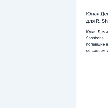
Юная Де
для R. S
Юная Деми 
Shoshana, 
попавшие в
её совсем 