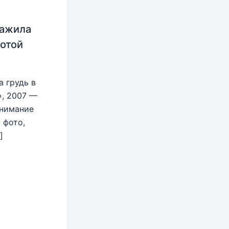
нажила
лотой
 грудь в
», 2007 —
внимание
 фото,
]