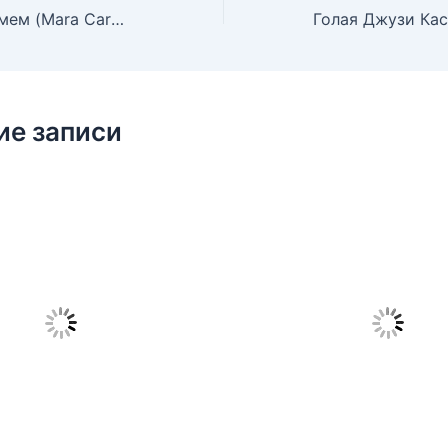
Голая Мара Кармем (Mara Carmem)
ие записи