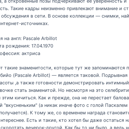
а, а откровенные позы подчёркивают её уверенность и
сть. Такие кадры неизменно привлекают внимание и с
обсуждения в сети. В основе коллекции — снимки, на
нтернет-источниках.
 на англ: Pascale Arbillot
та рождения: 17.04.1970
офессия: актриса
 такие знаменитости, которые тут же запоминаются п
бийо (Pascale Arbillot) — является таковой. Подрывная
расоты ,а также готовности демонстрировать интимный
вочке стать знаменитой. Но несмотря на это селебрити
 этим кичиться. Как и прежде, она не перестает балова
й "вкусненьким" (а никак иначе фото с голой Паскалем
 получается). К тому же, со временем награда становит
интереснее. Есть и такие, кто хотел бы даже остаться н
 скоротать вечерок-другой. Как бы то ни было, а ведь н