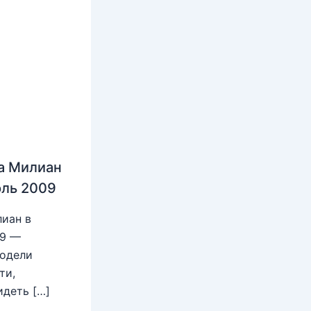
а Милиан
юль 2009
иан в
09 —
модели
ти,
идеть […]