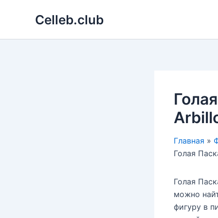
Перейти
Celleb.club
к
содержимому
Голая
Arbill
Главная
Ф
Голая Паска
Голая Паск
можно най
фигуру в п