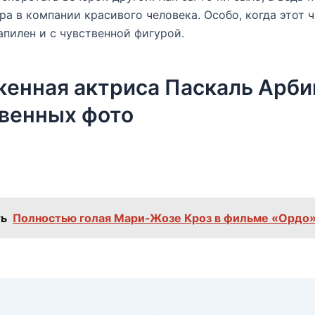
ра в компании красивого человека. Особо, когда этот ч
апилен и с чувственной фигурой.
енная актриса Паскаль Арби
венных фото
ь
Полностью голая Мари-Жозе Кроз в фильме «Ордо»