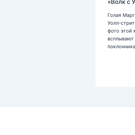
«Волк с 
Голая Марг
Уолл-стрит
фото этой 
всплывают 
поклонника