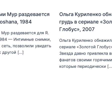
ми Мур раздевается
Ольга Куриленко об
hoshana, 1984
грудь в сериале «Зо
Глобус», 2007
Мур раздевается для R.
1984 — Интимные снимки,
Ольга Куриленко обнажила
 сеть, позволили увидеть
сериале «Золотой Глобус
с другой […]
Звезда давно привлекла 
фанатов своими горячими
которые периодически […