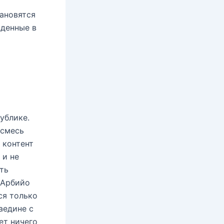
тановятся
йденные в
ублике.
 смесь
 контент
 и не
ть
 Арбийо
ся только
аедине с
ет ничего