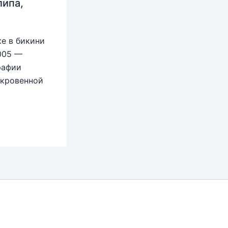
липа,
е в бикини
2005 —
рафии
ткровенной