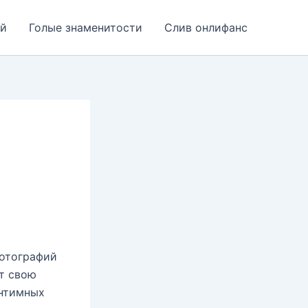
ей
Голые знаменитости
Слив онлифанс
фотографий
т свою
интимных