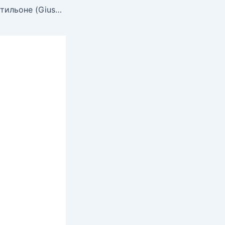
Голая Джузи Кастильоне (Giusy Castiglione)