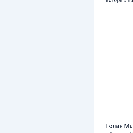
которые пе
Голая Ма