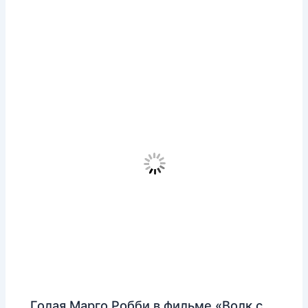
Голая Марго Робби в фильме «Волк с