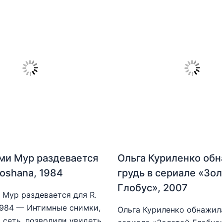
ми Мур раздевается
Ольга Куриленко об
hoshana, 1984
грудь в сериале «Зо
Глобус», 2007
Мур раздевается для R.
1984 — Интимные снимки,
Ольга Куриленко обнажила
 сеть, позволили увидеть