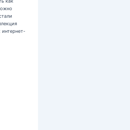
ть как
можно
стали
ллекция
 интернет-