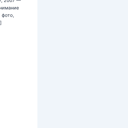
», 2007 —
внимание
 фото,
]