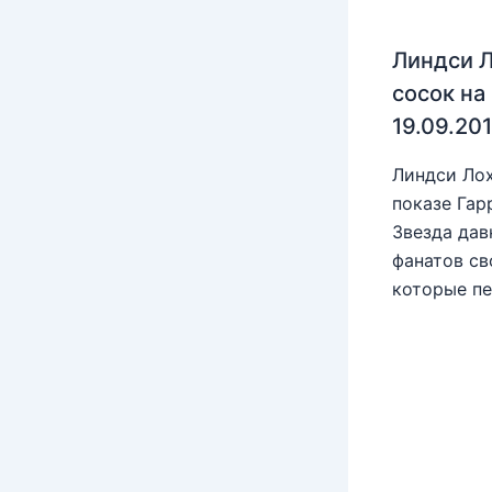
Линдси Л
сосок на
19.09.20
Линдси Лох
показе Гар
Звезда дав
фанатов св
которые пе