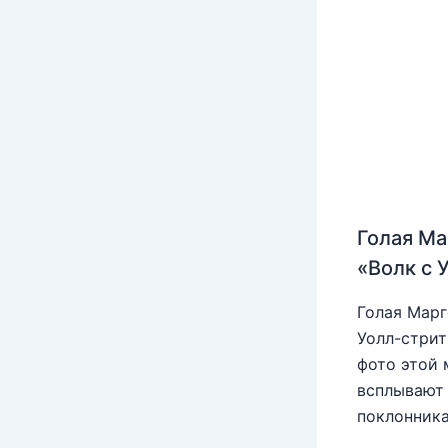
Голая Ма
«Волк с 
Голая Марг
Уолл-стрит
фото этой 
всплывают 
поклонника