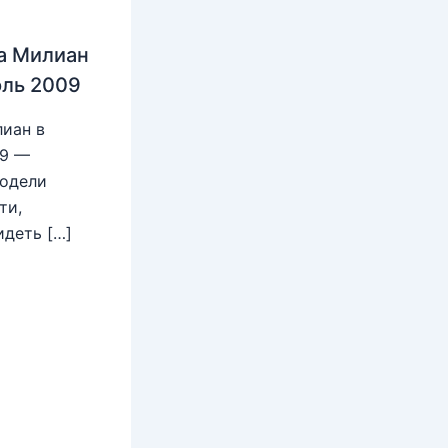
а Милиан
юль 2009
иан в
09 —
модели
ти,
идеть […]