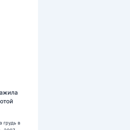
нажила
лотой
 грудь в