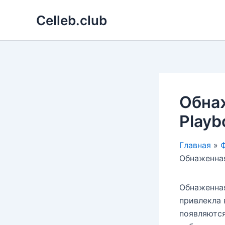
Перейти
Celleb.club
к
содержимому
Обна
Playb
Главная
Ф
Обнаженная
Обнаженная
привлекла 
появляются