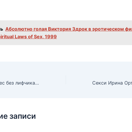
ь
Абсолютно голая Виктория Здрок в эротическом ф
iritual Laws of Sex, 1999
Дженнифер Лопес без лифчика на премии «Оскар», 25.03.2001
ие записи