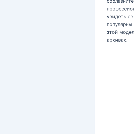
соблазните
профессион
увидеть её
популярны 
этой модел
архивах.