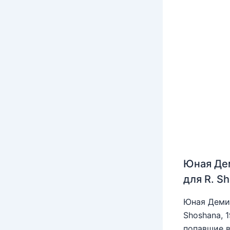
Юная Де
для R. S
Юная Деми 
Shoshana, 
попавшие в