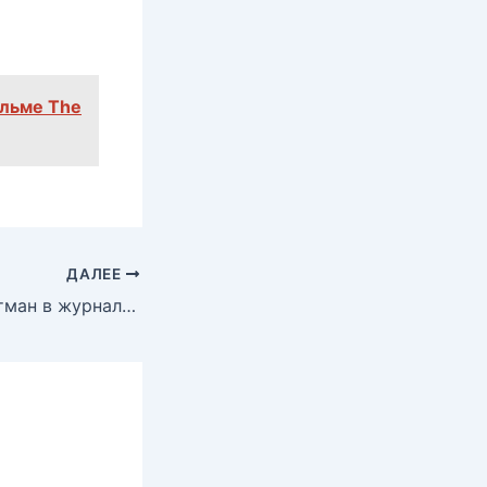
ильме The
ДАЛЕЕ
Секси Ирина Ортман в журнале «Пингвин», 2004