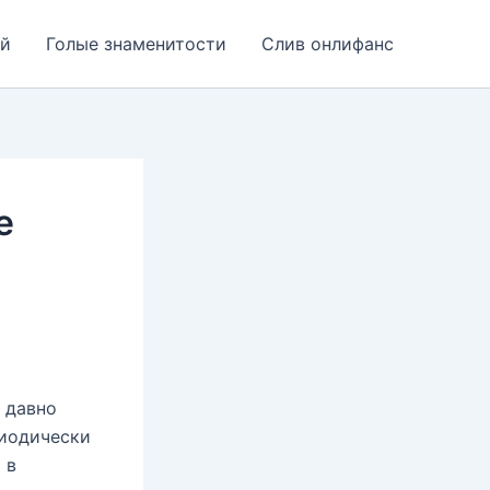
ей
Голые знаменитости
Слив онлифанс
е
 давно
риодически
 в