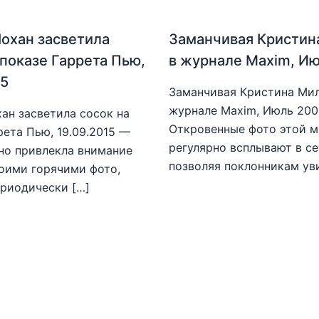
охан засветила
Заманчивая Кристин
 показе Гаррета Пью,
в журнале Maxim, И
15
Заманчивая Кристина Мил
журнале Maxim, Июль 20
ан засветила сосок на
Откровенные фото этой 
рета Пью, 19.09.2015 —
регулярно всплывают в се
но привлекла внимание
позволяя поклонникам ув
оими горячими фото,
риодически […]