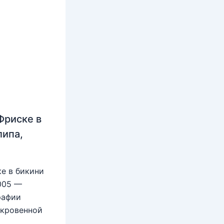
Фриске в
липа,
е в бикини
2005 —
рафии
ткровенной