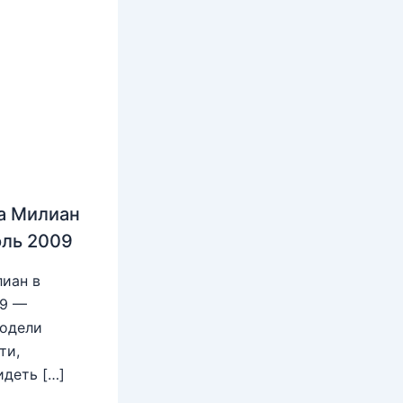
а Милиан
юль 2009
иан в
09 —
модели
ти,
идеть […]