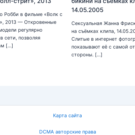
Уолл-стрит», 2013
бикини на съёмках к
14.05.2005
о Робби в фильме «Волк с
», 2013 — Откровенные
Сексуальная Жанна Фриск
модели регулярно
на съёмках клипа, 14.05.
в сети, позволяя
Слитые в интернет фотог
м […]
показывают её с самой о
стороны. […]
Карта сайта
DCMA авторские права