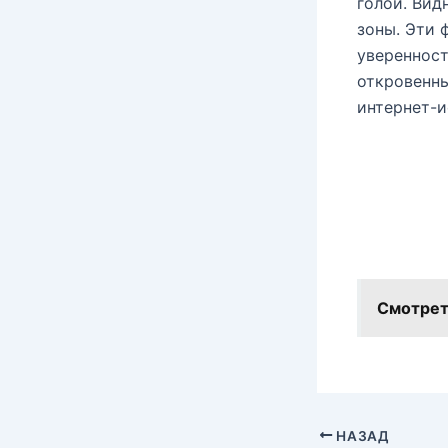
голой. Вид
зоны. Эти 
уверенност
откровенны
интернет-и
Смотрет
НАЗАД