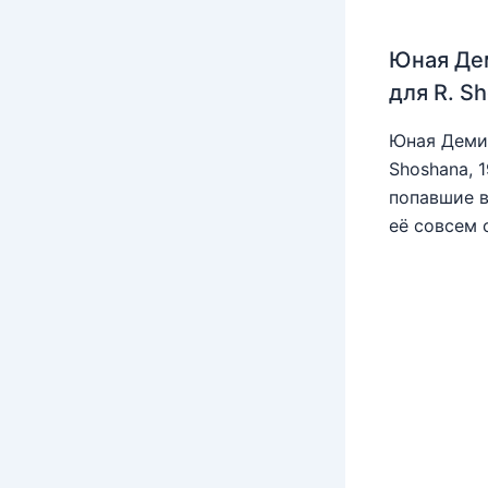
Юная Де
для R. S
Юная Деми 
Shoshana, 
попавшие в
её совсем 