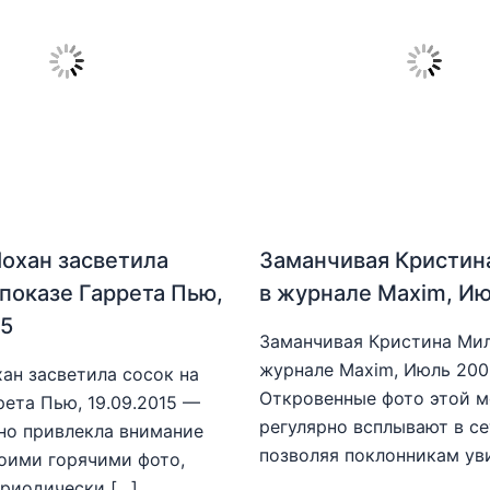
охан засветила
Заманчивая Кристин
 показе Гаррета Пью,
в журнале Maxim, И
15
Заманчивая Кристина Мил
журнале Maxim, Июль 20
ан засветила сосок на
Откровенные фото этой 
рета Пью, 19.09.2015 —
регулярно всплывают в се
но привлекла внимание
позволяя поклонникам ув
оими горячими фото,
риодически […]