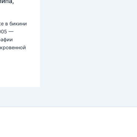
липа,
е в бикини
2005 —
рафии
ткровенной