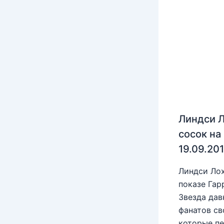
Линдси Л
сосок на
19.09.20
Линдси Лох
показе Гар
Звезда дав
фанатов св
которые пе