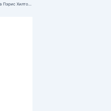
Горячая красотка Пэрис Хилтон для журнала Newlook, Ноябрь 2007