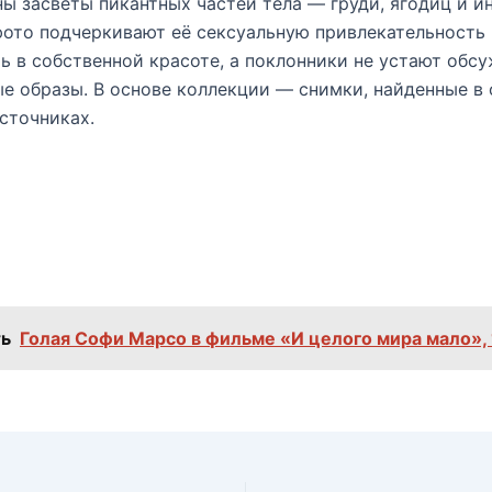
ны засветы пикантных частей тела — груди, ягодиц и 
фото подчеркивают её сексуальную привлекательность
ь в собственной красоте, а поклонники не устают обсу
е образы. В основе коллекции — снимки, найденные в
сточниках.
ь
Голая Софи Марсо в фильме «И целого мира мало»,