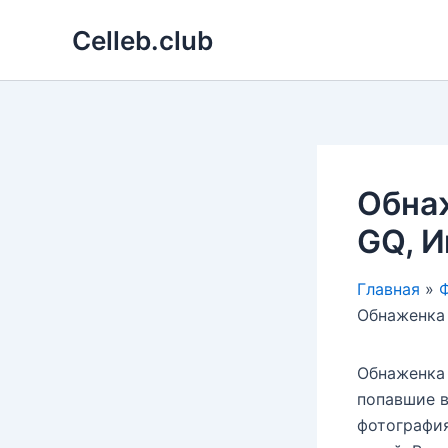
Перейти
Celleb.club
к
содержимому
Обнаж
GQ, И
Главная
Ф
Обнаженка 
Обнаженка 
попавшие в
фотография