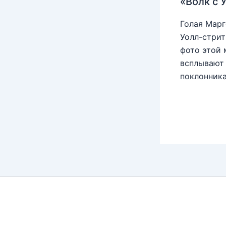
«Волк с 
Голая Марг
Уолл-стрит
фото этой 
всплывают 
поклонника