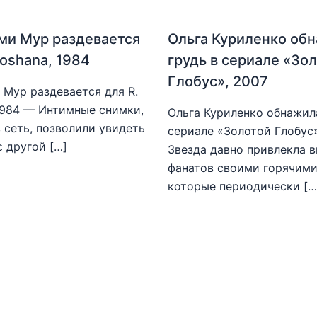
ми Мур раздевается
Ольга Куриленко об
hoshana, 1984
грудь в сериале «Зо
Глобус», 2007
Мур раздевается для R.
1984 — Интимные снимки,
Ольга Куриленко обнажила
 сеть, позволили увидеть
сериале «Золотой Глобус
с другой […]
Звезда давно привлекла 
фанатов своими горячими
которые периодически […