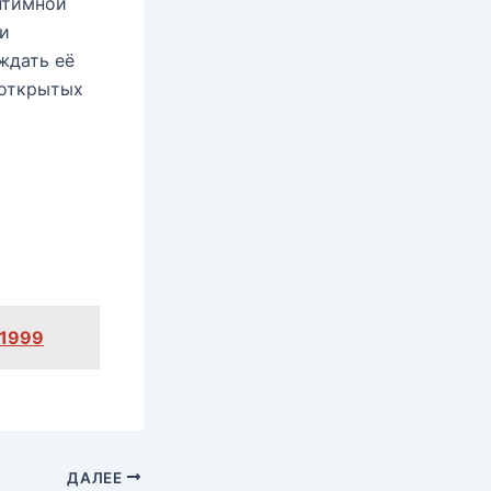
интимной
 и
ждать её
 открытых
 1999
ДАЛЕЕ