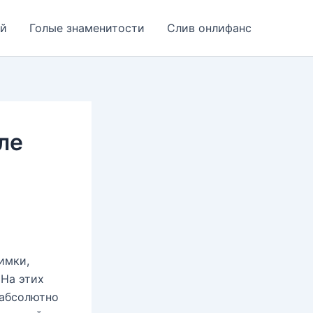
ей
Голые знаменитости
Слив онлифанс
ле
имки,
 На этих
 абсолютно