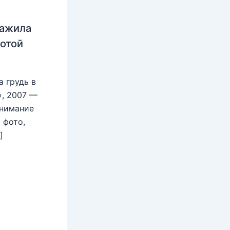
нажила
лотой
 грудь в
», 2007 —
внимание
 фото,
]