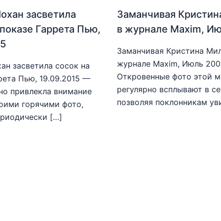
охан засветила
Заманчивая Кристин
 показе Гаррета Пью,
в журнале Maxim, И
15
Заманчивая Кристина Мил
журнале Maxim, Июль 20
ан засветила сосок на
Откровенные фото этой 
рета Пью, 19.09.2015 —
регулярно всплывают в се
но привлекла внимание
позволяя поклонникам ув
оими горячими фото,
риодически […]