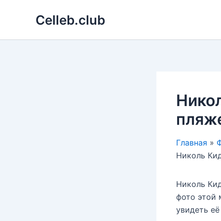
Перейти
Celleb.club
к
содержимому
Никол
пляже
Главная
Ф
Николь Кид
Николь Кид
фото этой 
увидеть её