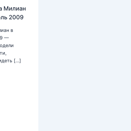
а Милиан
юль 2009
иан в
09 —
модели
ти,
идеть […]