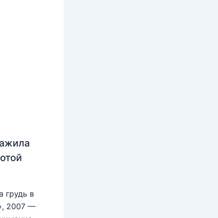
нажила
лотой
 грудь в
», 2007 —