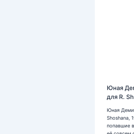
Юная Де
для R. S
Юная Деми 
Shoshana, 
попавшие в
её совсем 