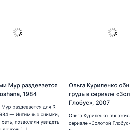
ми Мур раздевается
Ольга Куриленко об
hoshana, 1984
грудь в сериале «Зо
Глобус», 2007
Мур раздевается для R.
1984 — Интимные снимки,
Ольга Куриленко обнажила
 сеть, позволили увидеть
сериале «Золотой Глобус
с другой […]