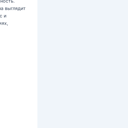
ность.
на выглядит
с и
иях,