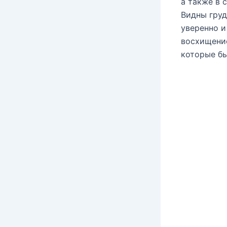
а также в 
Видны груд
уверенно и
восхищение
которые бы