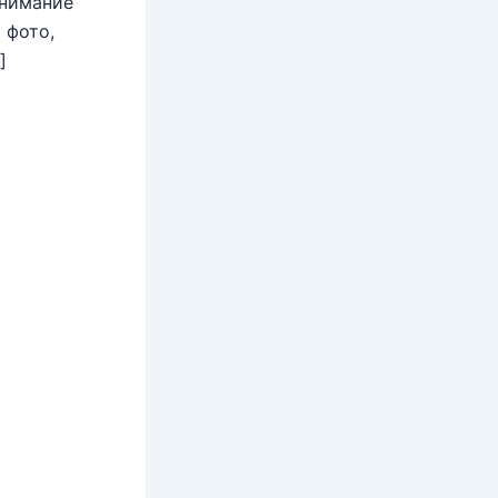
внимание
 фото,
]