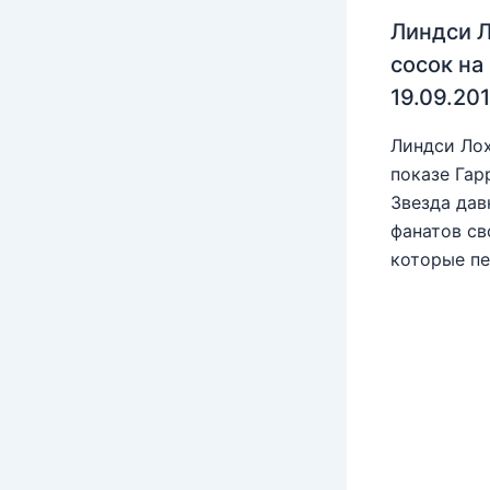
Линдси Л
сосок на
19.09.20
Линдси Лох
показе Гар
Звезда дав
фанатов св
которые пе