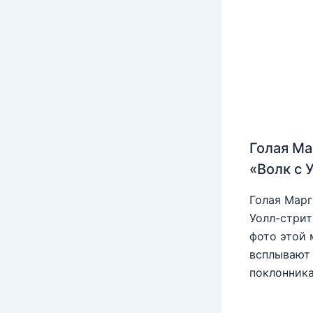
Голая Ма
«Волк с 
Голая Марг
Уолл-стрит
фото этой 
всплывают 
поклонника