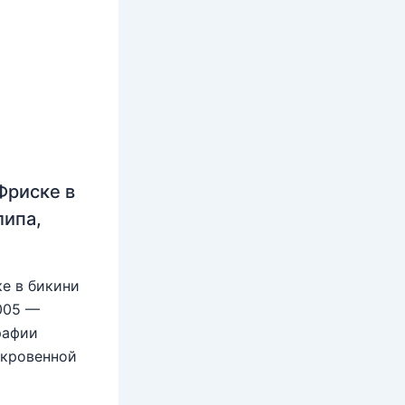
Фриске в
липа,
е в бикини
2005 —
рафии
ткровенной