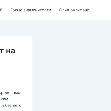
ей
Голые знаменитости
Слив онлифанс
т на
ткровенные
икам
и без него,