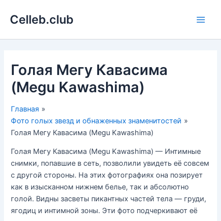
Перейти
Celleb.club
к
Main
содержимому
Men
Голая Мегу Кавасима
(Megu Kawashima)
Главная
Фото голых звезд и обнаженных знаменитостей
Голая Мегу Кавасима (Megu Kawashima)
Голая Мегу Кавасима (Megu Kawashima) — Интимные
снимки, попавшие в сеть, позволили увидеть её совсем
с другой стороны. На этих фотографиях она позирует
как в изысканном нижнем белье, так и абсолютно
голой. Видны засветы пикантных частей тела — груди,
ягодиц и интимной зоны. Эти фото подчеркивают её