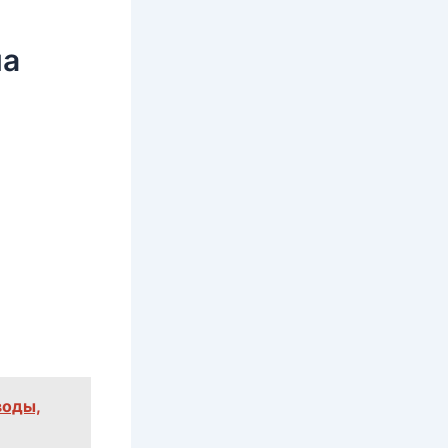
на
воды,