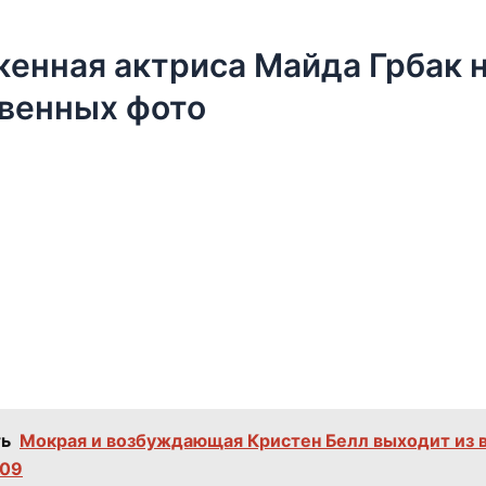
енная актриса Майда Грбак 
венных фото
ь
Мокрая и возбуждающая Кристен Белл выходит из 
009