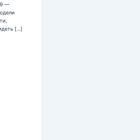
09 —
модели
ти,
идеть […]