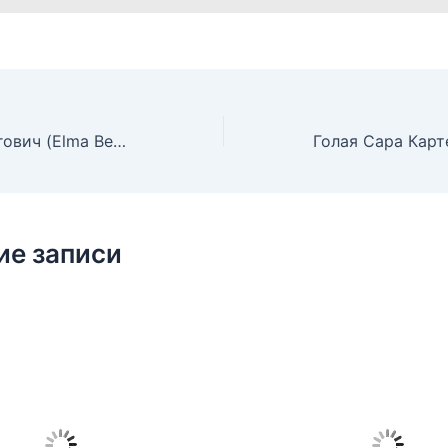
Голая Эльма Бегович (Elma Begovic)
ие записи