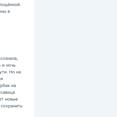
епощённой.
ены в
сознала,
 и ночь
ути. Но на
мя
Грбак на
асавица
ет новые
 сохранить