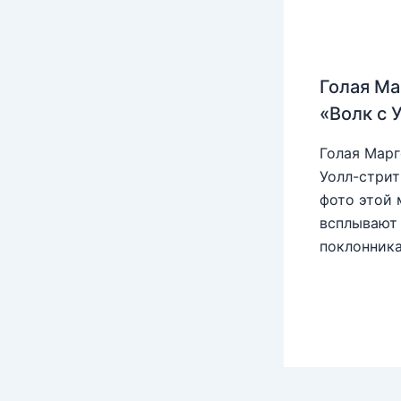
Голая Ма
«Волк с 
Голая Марг
Уолл-стрит
фото этой 
всплывают 
поклонника