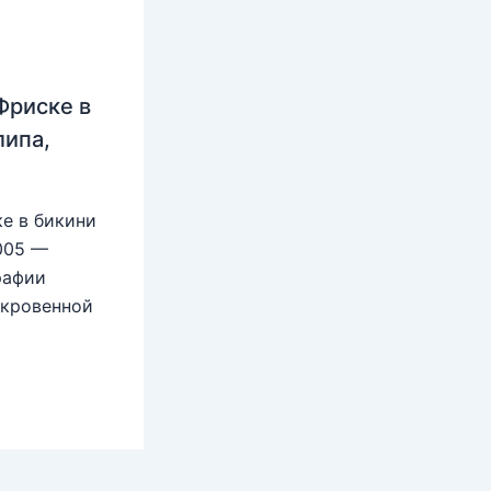
Фриске в
липа,
е в бикини
2005 —
рафии
ткровенной