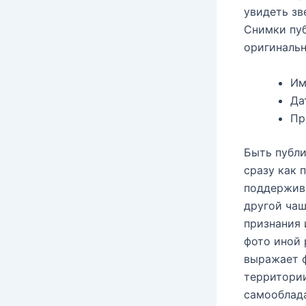
увидеть зв
Снимки пуб
оригинальн
Им
Да
Пр
Быть публи
сразу как 
поддержива
другой чаш
признания 
фото иной 
выражает ф
территории
самооблада