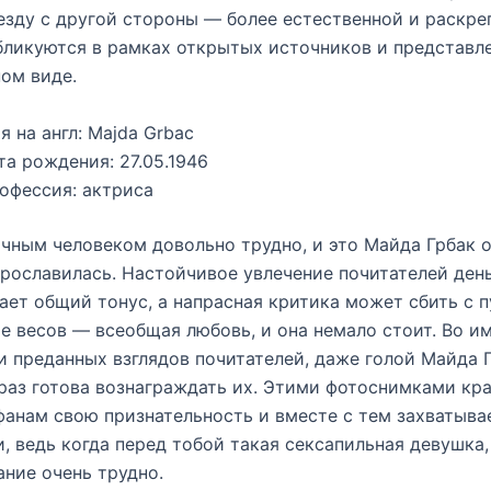
езду с другой стороны — более естественной и раскр
ликуются в рамках открытых источников и представл
ом виде.
я на англ: Majda Grbac
та рождения: 27.05.1946
офессия: актриса
чным человеком довольно трудно, и это Майда Грбак о
прославилась. Настойчивое увлечение почитателей день
ет общий тонус, а напрасная критика может сбить с п
е весов — всеобщая любовь, и она немало стоит. Во и
и преданных взглядов почитателей, даже голой Майда 
раз готова вознаграждать их. Этими фотоснимками кр
анам свою признательность и вместе с тем захватыва
, ведь когда перед тобой такая сексапильная девушка,
ние очень трудно.