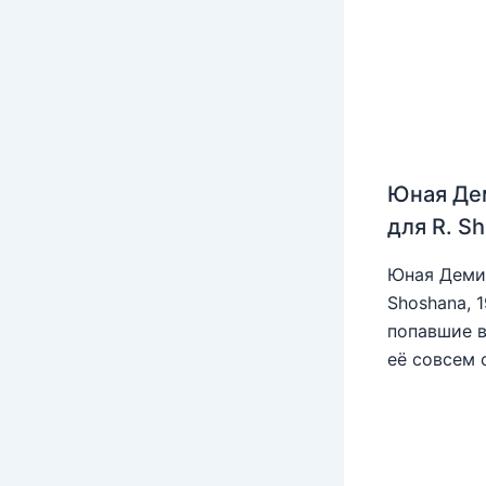
Юная Де
для R. S
Юная Деми 
Shoshana, 
попавшие в
её совсем 