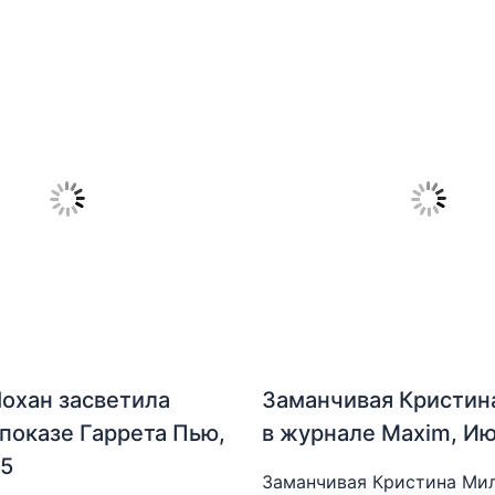
охан засветила
Заманчивая Кристин
 показе Гаррета Пью,
в журнале Maxim, И
15
Заманчивая Кристина Мил