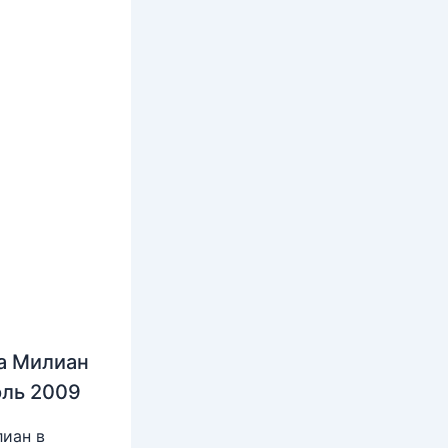
а Милиан
юль 2009
иан в