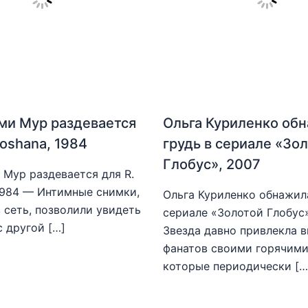
ми Мур раздевается
Ольга Куриленко об
hoshana, 1984
грудь в сериале «Зо
Глобус», 2007
Мур раздевается для R.
1984 — Интимные снимки,
Ольга Куриленко обнажила
 сеть, позволили увидеть
сериале «Золотой Глобус
с другой […]
Звезда давно привлекла 
фанатов своими горячими
которые периодически […