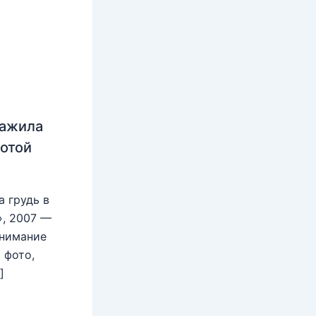
нажила
лотой
 грудь в
», 2007 —
внимание
 фото,
]