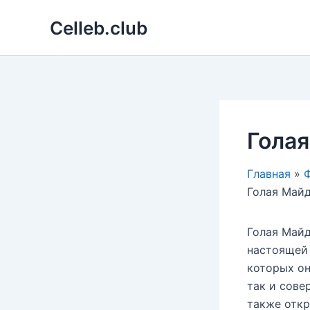
Перейти
Celleb.club
к
содержимому
Голая
Главная
Ф
Голая Майд
Голая Майд
настоящей 
которых он
так и сове
также откр