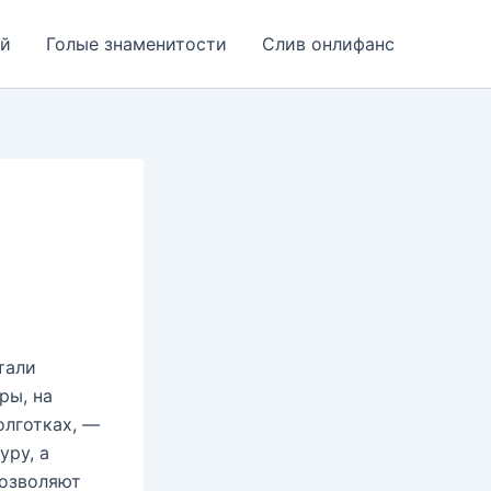
ей
Голые знаменитости
Слив онлифанс
тали
ры, на
олготках, —
уру, а
позволяют