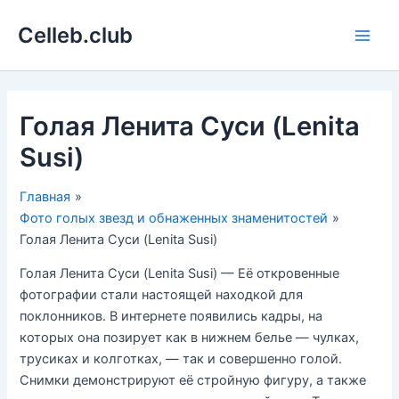
Перейти
Celleb.club
к
Main
содержимому
Men
Голая Ленита Суси (Lenita
Susi)
Главная
Фото голых звезд и обнаженных знаменитостей
Голая Ленита Суси (Lenita Susi)
Голая Ленита Суси (Lenita Susi) — Её откровенные
фотографии стали настоящей находкой для
поклонников. В интернете появились кадры, на
которых она позирует как в нижнем белье — чулках,
трусиках и колготках, — так и совершенно голой.
Снимки демонстрируют её стройную фигуру, а также