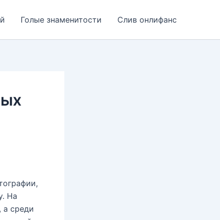
ей
Голые знаменитости
Слив онлифанс
ных
тографии,
. На
 а среди