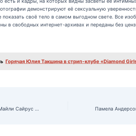
о есть и кадры, на которых видны засветы её интимны
фотографии демонстрируют её сексуальную уверенност
 показать своё тело в самом выгодном свете. Все изо
ны в свободных интернет-архивах и переданы без ценз
ь
Горячая Юлия Такшина в стрип-клубе «Diamond Girl
Пошлый наряд Майли Сайрус на вечеринке Art Basel Opening Night, 03.12.2014