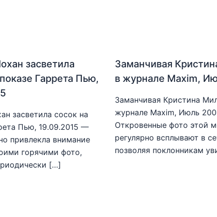
охан засветила
Заманчивая Кристин
 показе Гаррета Пью,
в журнале Maxim, И
15
Заманчивая Кристина Мил
журнале Maxim, Июль 20
ан засветила сосок на
Откровенные фото этой 
рета Пью, 19.09.2015 —
регулярно всплывают в се
но привлекла внимание
позволяя поклонникам ув
оими горячими фото,
риодически […]