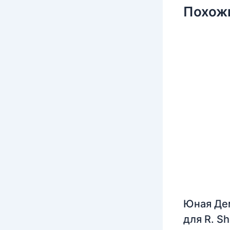
Похож
Юная Де
для R. S