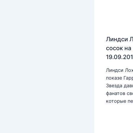
Линдси Л
сосок на
19.09.20
Линдси Лох
показе Гар
Звезда дав
фанатов св
которые пе