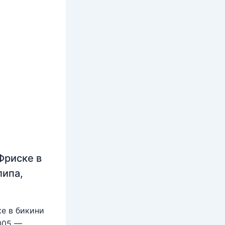
Фриске в
липа,
е в бикини
2005 —