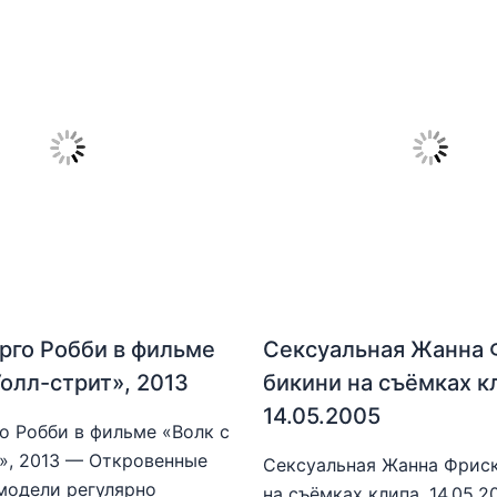
рго Робби в фильме
Сексуальная Жанна 
Уолл-стрит», 2013
бикини на съёмках к
14.05.2005
о Робби в фильме «Волк с
», 2013 — Откровенные
Сексуальная Жанна Фриск
модели регулярно
на съёмках клипа, 14.05.