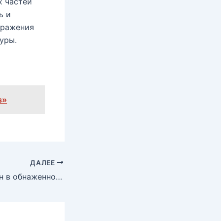
х частей
ь и
бражения
уры.
s»
ДАЛЕЕ
Памела Андерсон в обнаженном виде для журнала Paper, 2016