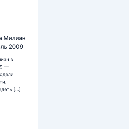
а Милиан
юль 2009
иан в
09 —
модели
ти,
идеть […]