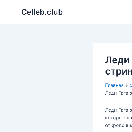
Перейти
Celleb.club
к
содержимому
Леди 
стрин
Главная
Ф
Леди Гага 
Леди Гага 
которые по
откровенны