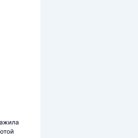
нажила
лотой