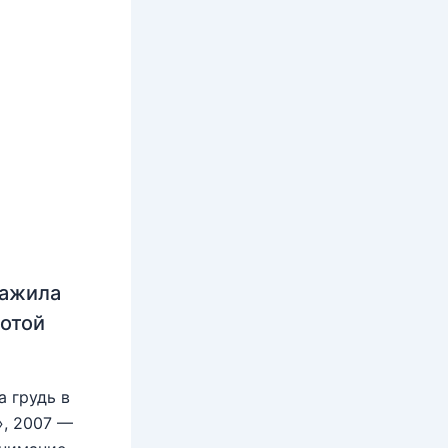
нажила
лотой
 грудь в
», 2007 —