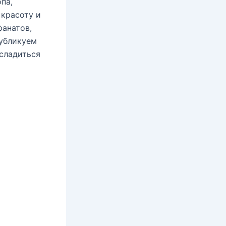
па,
 красоту и
фанатов,
убликуем
асладиться