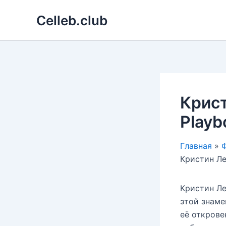
Перейти
Celleb.club
к
содержимому
Крист
Playb
Главная
Ф
Кристин Ле
Кристин Ле
этой знаме
её открове