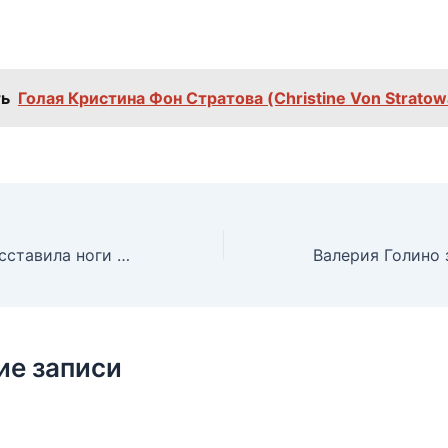
ь
Голая Кристина Фон Стратова (Christine Von Stratow
Секси Ферги расставила ноги на фестивале в Лондоне, 10.07.2016
ие записи