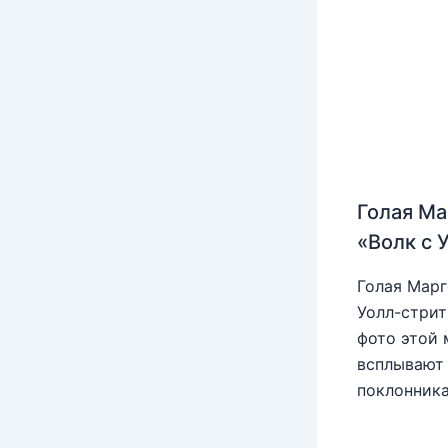
Голая Ма
«Волк с 
Голая Марг
Уолл-стрит
фото этой 
всплывают 
поклонника