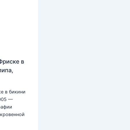
Фриске в
липа,
е в бикини
2005 —
рафии
ткровенной