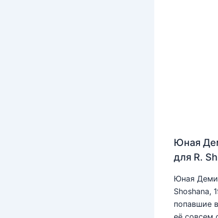
Юная Де
для R. S
Юная Деми 
Shoshana, 
попавшие в
её совсем 