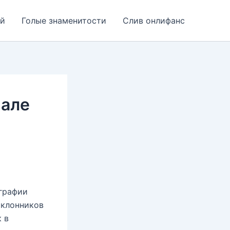
ей
Голые знаменитости
Слив онлифанс
нале
ографии
оклонников
 в