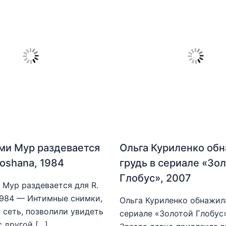
ми Мур раздевается
Ольга Куриленко об
hoshana, 1984
грудь в сериале «Зо
Глобус», 2007
Мур раздевается для R.
1984 — Интимные снимки,
Ольга Куриленко обнажила
 сеть, позволили увидеть
сериале «Золотой Глобус
с другой […]