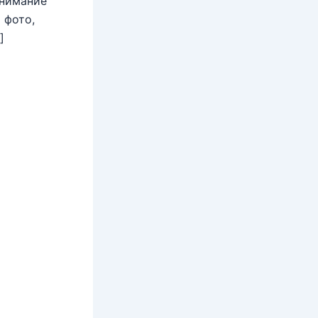
внимание
 фото,
]