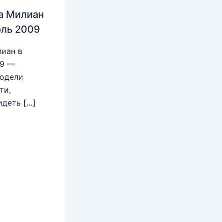
а Милиан
юль 2009
иан в
09 —
модели
ти,
идеть […]