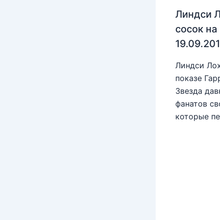
Линдси Л
сосок на
19.09.20
Линдси Лох
показе Гар
Звезда дав
фанатов св
которые пе