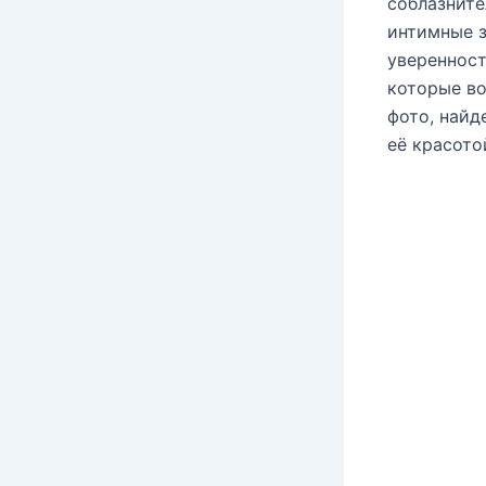
соблазните
интимные з
уверенност
которые в
фото, найд
её красото