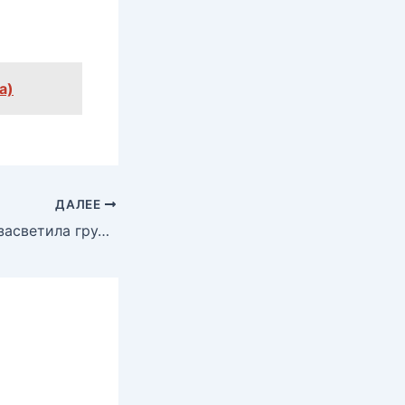
a)
ДАЛЕЕ
Валерия Голино засветила грудь в фильме «Человек дождя», 1988