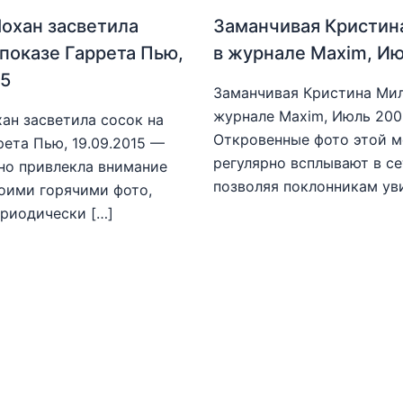
охан засветила
Заманчивая Кристин
 показе Гаррета Пью,
в журнале Maxim, И
15
Заманчивая Кристина Мил
журнале Maxim, Июль 20
ан засветила сосок на
Откровенные фото этой 
рета Пью, 19.09.2015 —
регулярно всплывают в се
но привлекла внимание
позволяя поклонникам ув
оими горячими фото,
риодически […]