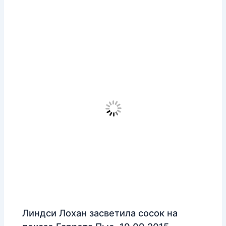
Линдси Лохан засветила сосок на