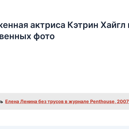
енная актриса Кэтрин Хайгл 
венных фото
ь
Елена Ленина без трусов в журнале Penthouse, 2007