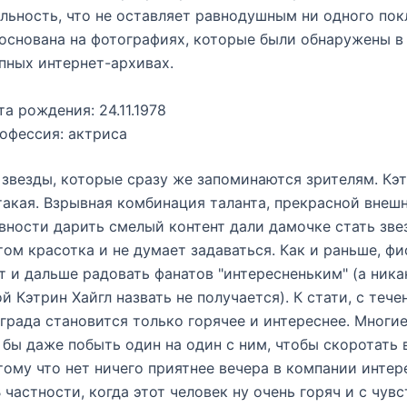
льность, что не оставляет равнодушным ни одного пок
основана на фотографиях, которые были обнаружены в
ных интернет-архивах.
та рождения: 24.11.1978
офессия: актриса
 звезды, которые сразу же запоминаются зрителям. Кэт
акая. Взрывная комбинация таланта, прекрасной внешн
вности дарить смелый контент дали дамочке стать зве
том красотка и не думает задаваться. Как и раньше, фи
 и дальше радовать фанатов "интересненьким" (а ника
ой Кэтрин Хайгл назвать не получается). К стати, с теч
града становится только горячее и интереснее. Многи
 бы даже побыть один на один с ним, чтобы скоротать 
тому что нет ничего приятнее вечера в компании интер
В частности, когда этот человек ну очень горяч и с чув