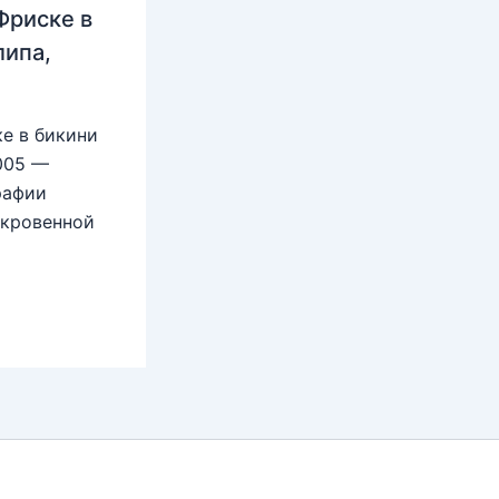
Фриске в
липа,
е в бикини
2005 —
рафии
ткровенной