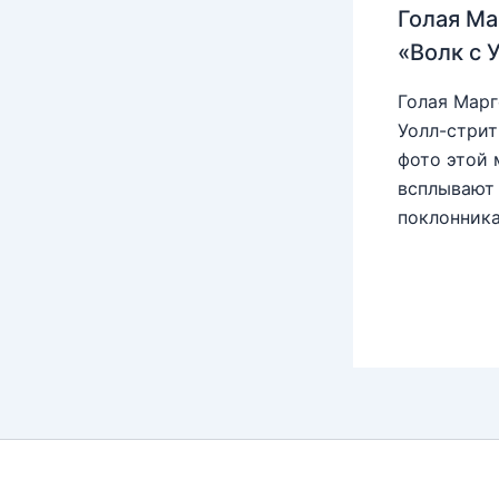
Голая Ма
«Волк с 
Голая Марг
Уолл-стрит
фото этой 
всплывают 
поклонника