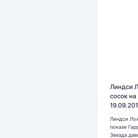
Линдси Л
сосок на
19.09.20
Линдси Лох
показе Гар
Звезда дав