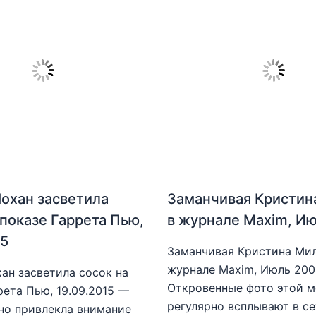
охан засветила
Заманчивая Кристин
 показе Гаррета Пью,
в журнале Maxim, И
15
Заманчивая Кристина Мил
журнале Maxim, Июль 20
ан засветила сосок на
Откровенные фото этой 
рета Пью, 19.09.2015 —
регулярно всплывают в се
но привлекла внимание