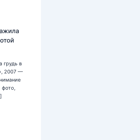
нажила
лотой
 грудь в
», 2007 —
внимание
 фото,
]