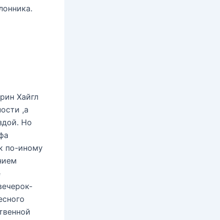
лонника.
рин Хайгл
ости ,а
здой. Но
фа
к по-иному
ением
е
вечерок-
есного
ственной