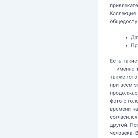
привлекате
Коллекция 
общедоступ
Да
Пр
Есть такие
— именно т
также гото
при всем э
продолжает
фото с гол
времени на
согласился
другой. По
человека. 