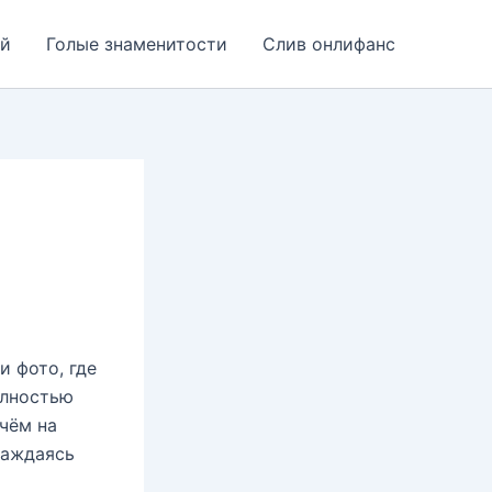
ей
Голые знаменитости
Слив онлифанс
и фото, где
олностью
чём на
лаждаясь