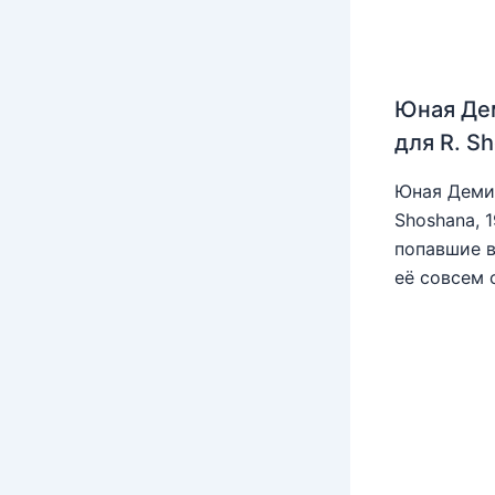
Юная Де
для R. S
Юная Деми 
Shoshana, 
попавшие в
её совсем 