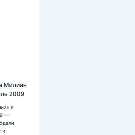
а Милиан
юль 2009
иан в
09 —
модели
ти,