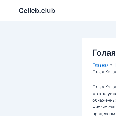
Перейти
Celleb.club
к
содержимому
Голая
Главная
Ф
Голая Кэтр
Голая Кэтр
можно увид
обнажённых
многих сни
процессом 