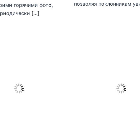
позволяя поклонникам ув
оими горячими фото,
риодически […]