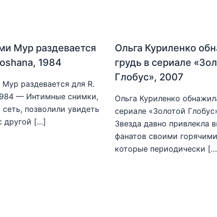
ми Мур раздевается
Ольга Куриленко об
hoshana, 1984
грудь в сериале «Зо
Глобус», 2007
Мур раздевается для R.
1984 — Интимные снимки,
Ольга Куриленко обнажила
 сеть, позволили увидеть
сериале «Золотой Глобус
с другой […]
Звезда давно привлекла 
фанатов своими горячими
которые периодически […