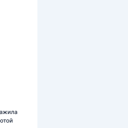
нажила
лотой