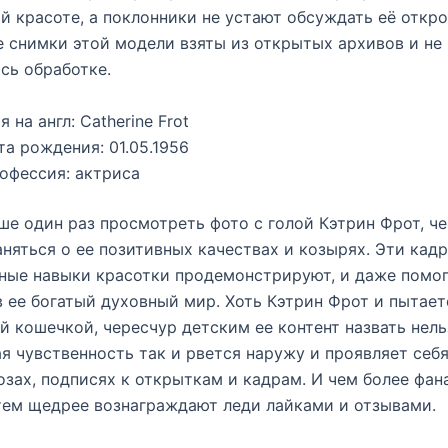
й красоте, а поклонники не устают обсуждать её откр
е снимки этой модели взяты из открытых архивов и не
сь обработке.
я на англ: Catherine Frot
та рождения: 01.05.1956
офессия: актриса
ше один раз просмотреть фото с голой Кэтрин Фрот, ч
няться о ее позитивных качествах и козырях. Эти кад
ные навыки красотки продемонстрируют, и даже помо
в ее богатый духовный мир. Хоть Кэтрин Фрот и пытает
й кошечкой, чересчур детским ее контент назвать нель
я чувственность так и рвется наружу и проявляет себ
позах, подписях к открыткам и кадрам. И чем более фан
тем щедрее вознаграждают леди лайками и отзывами.