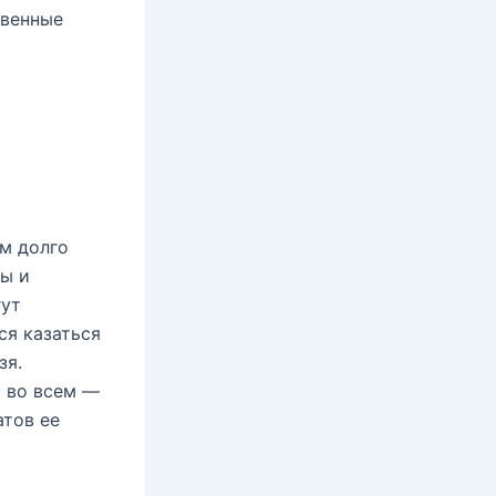
овенные
ем долго
ры и
гут
ся казаться
зя.
я во всем —
атов ее