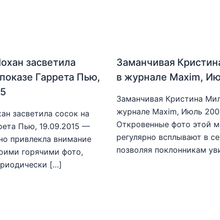
охан засветила
Заманчивая Кристин
 показе Гаррета Пью,
в журнале Maxim, И
15
Заманчивая Кристина Мил
журнале Maxim, Июль 20
ан засветила сосок на
Откровенные фото этой 
рета Пью, 19.09.2015 —
регулярно всплывают в се
но привлекла внимание
позволяя поклонникам ув
оими горячими фото,
риодически […]