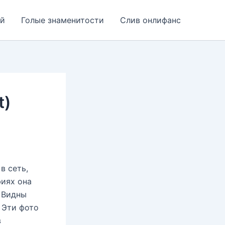
ей
Голые знаменитости
Слив онлифанс
t)
в сеть,
фиях она
. Видны
 Эти фото
в