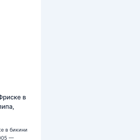
Фриске в
липа,
е в бикини
2005 —