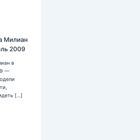
а Милиан
юль 2009
иан в
09 —
модели
ти,
идеть […]