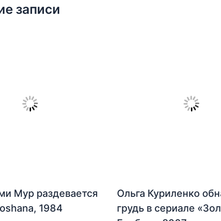
ие записи
ми Мур раздевается
Ольга Куриленко об
hoshana, 1984
грудь в сериале «Зо