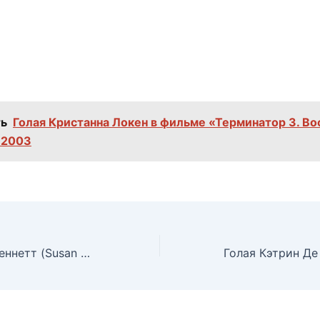
ь
Голая Кристанна Локен в фильме «Терминатор 3. Во
 2003
Голая Сьюзан Сеннетт (Susan Sennett)