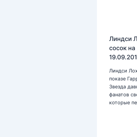
Линдси Л
сосок на
19.09.20
Линдси Лох
показе Гар
Звезда дав
фанатов св
которые пе