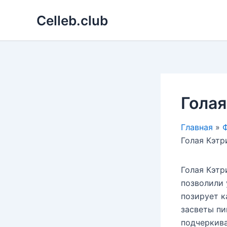
Перейти
Celleb.club
к
содержимому
Голая
Главная
Ф
Голая Кэтри
Голая Кэтр
позволили 
позирует к
засветы пи
подчеркива