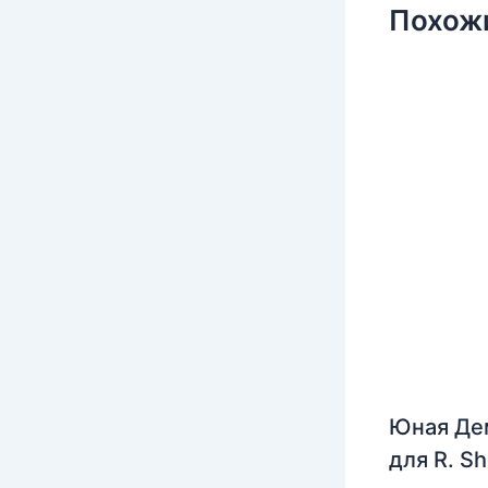
Похож
Юная Де
для R. S