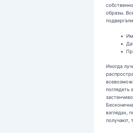
собственно
образы. Вс
подвергали
Им
Да
Пр
Иногда луч
распростра
всевозмож
поглядеть 
застенчиво
Бесконечна
взглядах, 
получают, 