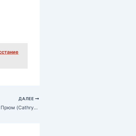
сстание
ДАЛЕЕ
Голая Кэтрин Де Прюм (Cathryn De Prume)