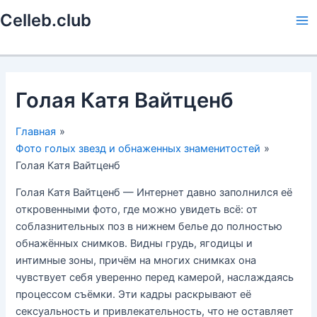
Перейти
Celleb.club
к
Ma
содержимому
Me
Голая Катя Вайтценб
Главная
Фото голых звезд и обнаженных знаменитостей
Голая Катя Вайтценб
Голая Катя Вайтценб — Интернет давно заполнился её
откровенными фото, где можно увидеть всё: от
соблазнительных поз в нижнем белье до полностью
обнажённых снимков. Видны грудь, ягодицы и
интимные зоны, причём на многих снимках она
чувствует себя уверенно перед камерой, наслаждаясь
процессом съёмки. Эти кадры раскрывают её
сексуальность и привлекательность, что не оставляет