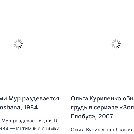
ми Мур раздевается
Ольга Куриленко об
hoshana, 1984
грудь в сериале «Зо
Глобус», 2007
Мур раздевается для R.
1984 — Интимные снимки,
Ольга Куриленко обнажила