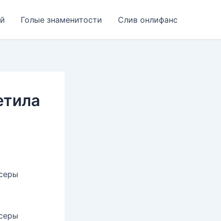
ей
Голые знаменитости
Слив онлифанс
етила
ксеры
ксеры