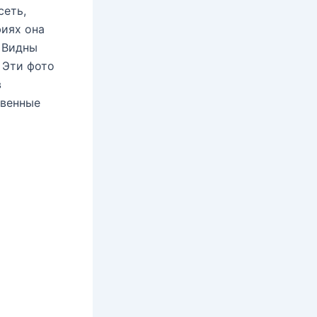
сеть,
фиях она
. Видны
 Эти фото
в
овенные