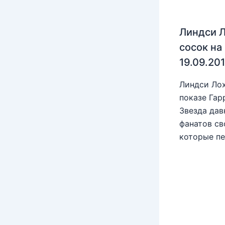
Линдси Л
сосок на
19.09.20
Линдси Лох
показе Гар
Звезда дав
фанатов св
которые пе