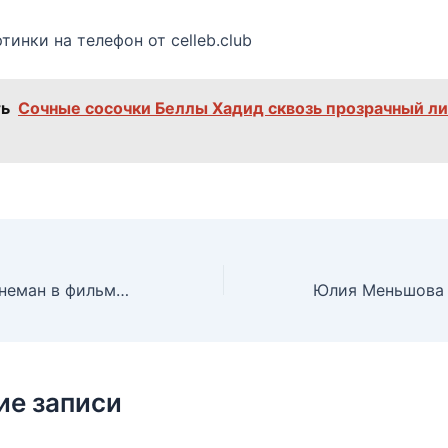
тинки на телефон от celleb.club
ь
Сочные сосочки Беллы Хадид сквозь прозрачный л
Голая Эми Бреннеман в фильме «Твои друзья и соседи», 1998
ие записи