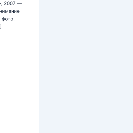
», 2007 —
внимание
 фото,
]