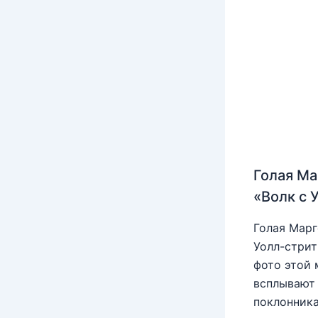
Голая Ма
«Волк с 
Голая Марг
Уолл-стрит
фото этой 
всплывают 
поклонника