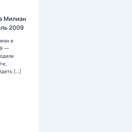
а Милиан
юль 2009
иан в
09 —
модели
ти,
идеть […]