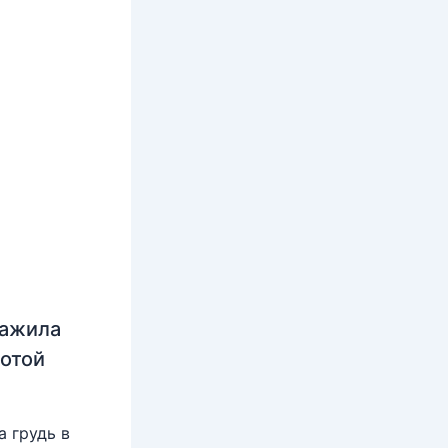
нажила
лотой
 грудь в