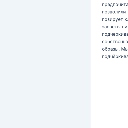
предпочита
позволили 
позирует к
засветы пи
подчеркива
собственно
образы. Мы
подчёркива