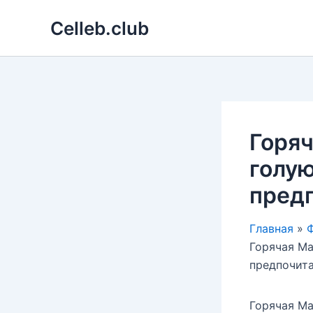
Перейти
Celleb.club
к
содержимому
Горя
голую
предп
Главная
Ф
Горячая Ма
предпочита
Горячая Ма