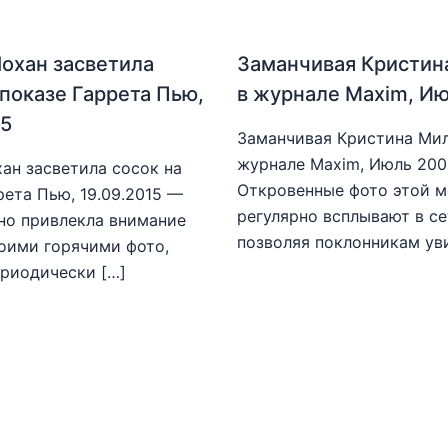
охан засветила
Заманчивая Кристин
 показе Гаррета Пью,
в журнале Maxim, И
15
Заманчивая Кристина Мил
журнале Maxim, Июль 20
ан засветила сосок на
Откровенные фото этой 
рета Пью, 19.09.2015 —
регулярно всплывают в се
но привлекла внимание
позволяя поклонникам ув
оими горячими фото,
риодически […]