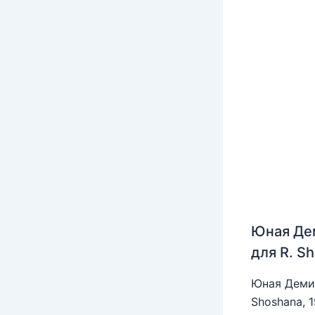
Юная Де
для R. S
Юная Деми 
Shoshana, 