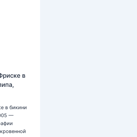
Фриске в
липа,
е в бикини
2005 —
рафии
ткровенной