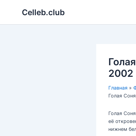
Перейти
Celleb.club
к
содержимому
Голая
2002
Главная
Ф
Голая Соня
Голая Соня
её открове
нижнем бел