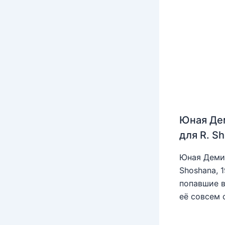
Юная Де
для R. S
Юная Деми 
Shoshana, 
попавшие в
её совсем 