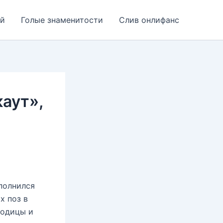
ей
Голые знаменитости
Слив онлифанс
аут»,
полнился
х поз в
годицы и