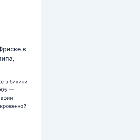
Фриске в
липа,
е в бикини
2005 —
рафии
ткровенной