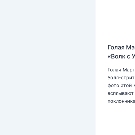
Голая Ма
«Волк с 
Голая Марг
Уолл-стрит
фото этой 
всплывают 
поклонника