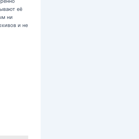
еренно
рывают её
ым ни
рхивов и не