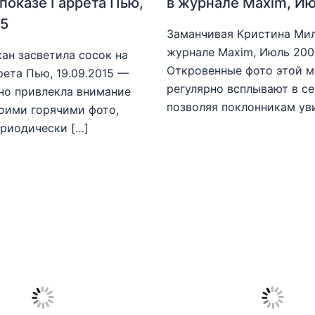
 показе Гаррета Пью,
в журнале Maxim, И
15
Заманчивая Кристина Мил
журнале Maxim, Июль 20
ан засветила сосок на
Откровенные фото этой 
рета Пью, 19.09.2015 —
регулярно всплывают в се
но привлекла внимание
позволяя поклонникам ув
оими горячими фото,
риодически […]