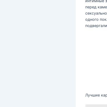
интимные з
перед каме
сексуально
одного пок
подвергали
Лучшие кар