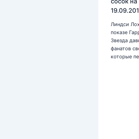
сосок на
19.09.20
Линдси Лох
показе Гар
Звезда дав
фанатов св
которые пе