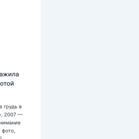
нажила
лотой
 грудь в
», 2007 —
внимание
 фото,
]