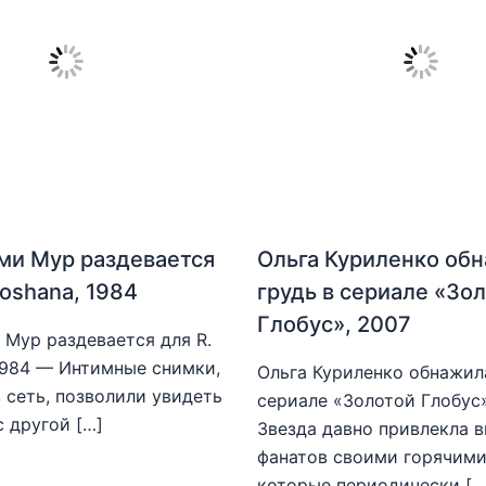
ми Мур раздевается
Ольга Куриленко об
hoshana, 1984
грудь в сериале «Зо
Глобус», 2007
Мур раздевается для R.
1984 — Интимные снимки,
Ольга Куриленко обнажила
 сеть, позволили увидеть
сериале «Золотой Глобус
с другой […]
Звезда давно привлекла 
фанатов своими горячими
которые периодически […