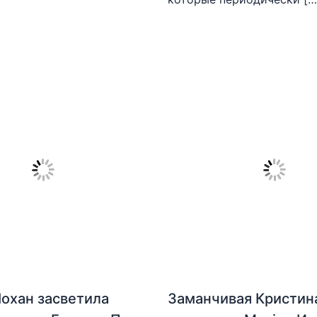
охан засветила
Заманчивая Кристин