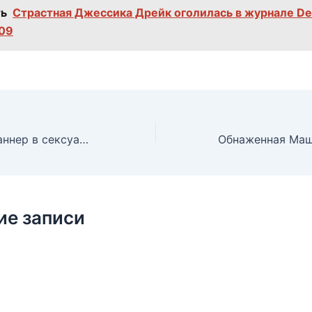
ь
Страстная Джессика Дрейк оголилась в журнале Des
09
Горячая Брук Баннер в сексуальном белье снялась в журнале Cheating Housewives, 2013
ие записи