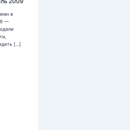
юль 2009
иан в
09 —
модели
ти,
идеть […]