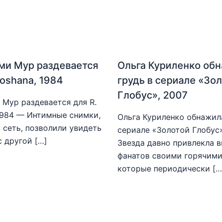
ми Мур раздевается
Ольга Куриленко об
hoshana, 1984
грудь в сериале «Зо
Глобус», 2007
Мур раздевается для R.
1984 — Интимные снимки,
Ольга Куриленко обнажила
 сеть, позволили увидеть
сериале «Золотой Глобус
с другой […]
Звезда давно привлекла 
фанатов своими горячими
которые периодически […