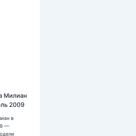
а Милиан
юль 2009
иан в
09 —
модели