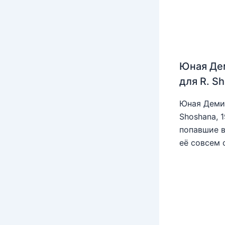
Юная Де
для R. S
Юная Деми 
Shoshana, 
попавшие в
её совсем 