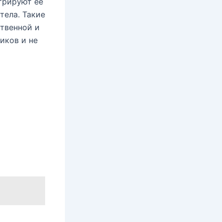
трируют её
тела. Такие
ственной и
иков и не