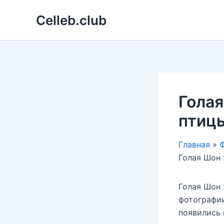
Перейти
Celleb.club
к
содержимому
Голая
птицы
Главная
Ф
Голая Шон 
Голая Шон 
фотографии
появились 