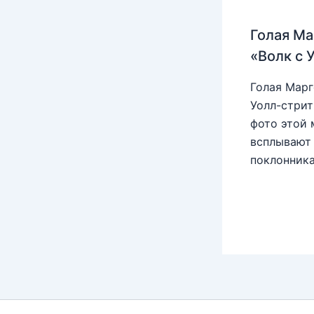
Голая Ма
«Волк с 
Голая Марг
Уолл-стрит
фото этой 
всплывают 
поклонника