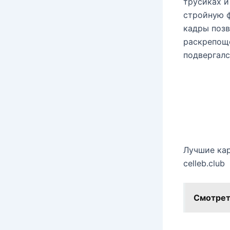
трусиках и
стройную ф
кадры позв
раскрепощё
подвергалс
Лучшие кар
celleb.club
Смотрет