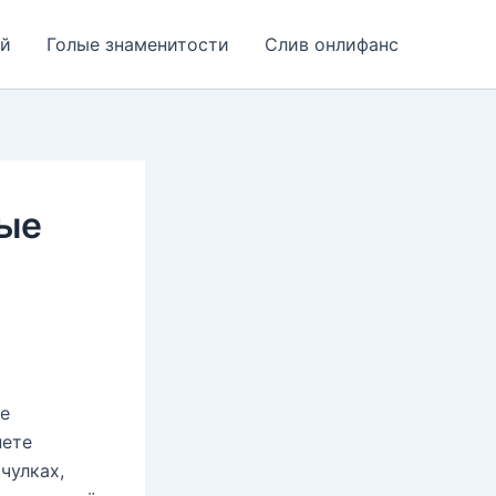
ей
Голые знаменитости
Слив онлифанс
ные
ые
нете
чулках,