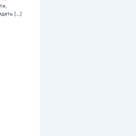
ти,
идеть […]