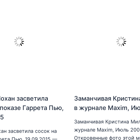
охан засветила
Заманчивая Кристин
 показе Гаррета Пью,
в журнале Maxim, И
15
Заманчивая Кристина Мил
журнале Maxim, Июль 20
ан засветила сосок на
Откровенные фото этой 
рета Пью, 19.09.2015 —