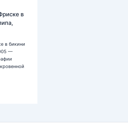
Фриске в
липа,
е в бикини
2005 —
рафии
ткровенной