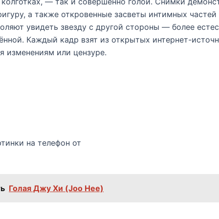
 колготках, — так и совершенно голой. Снимки демонс
игуру, а также откровенные засветы интимных частей 
оляют увидеть звезду с другой стороны — более есте
нной. Каждый кадр взят из открытых интернет-источн
я изменениям или цензуре.
тинки на телефон от
ь
Голая Джу Хи (Joo Hee)