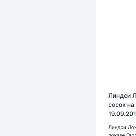
Линдси Л
сосок на
19.09.20
Линдси Лох
показе Гар