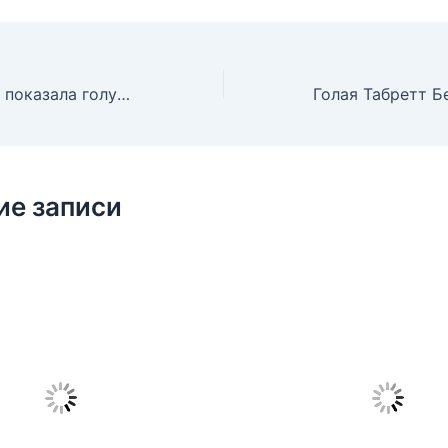
Вера Воронкова показала голую грудь в фильме «Роль», 1993
ие записи