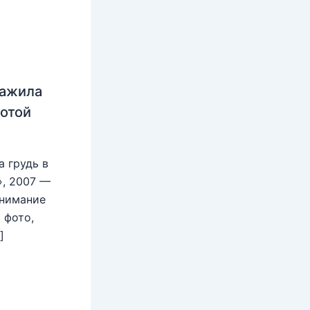
нажила
лотой
 грудь в
», 2007 —
внимание
 фото,
]