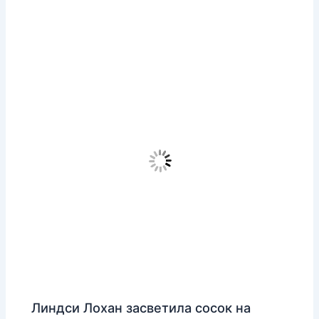
Линдси Лохан засветила сосок на