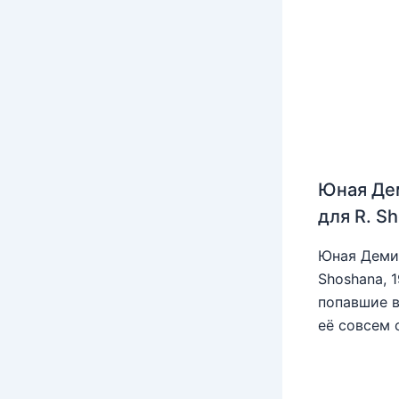
Юная Де
для R. S
Юная Деми 
Shoshana, 
попавшие в
её совсем 