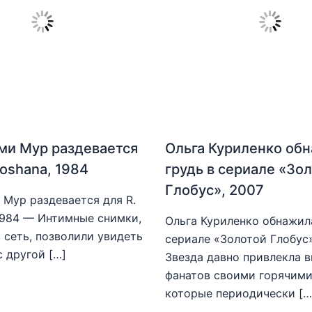
ми Мур раздевается
Ольга Куриленко об
hoshana, 1984
грудь в сериале «Зо
Глобус», 2007
Мур раздевается для R.
1984 — Интимные снимки,
Ольга Куриленко обнажила
 сеть, позволили увидеть
сериале «Золотой Глобус
с другой […]
Звезда давно привлекла 
фанатов своими горячими
которые периодически […