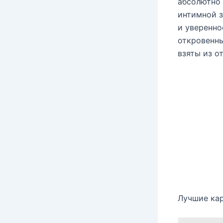
абсолютно 
интимной з
и уверенно
откровенны
взяты из о
Лучшие кар