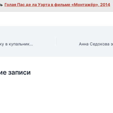
ь
Голая Пас де ла Уэрта в фильме «Монтажёр», 2014
Ирена Понарошку в купальнике для журнала «Максим», 2014
ие записи