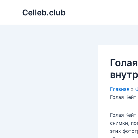
Перейти
Celleb.club
к
содержимому
Голая
внутр
Главная
Ф
Голая Кейт
Голая Кейт
снимки, по
этих фотог