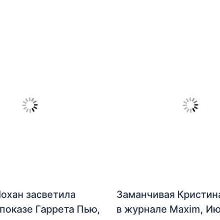
охан засветила
Заманчивая Кристин
 показе Гаррета Пью,
в журнале Maxim, И