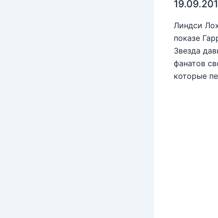
19.09.20
Линдси Лох
показе Гар
Звезда дав
фанатов св
которые пе