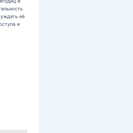
ягодиц и
тельность
суждать её
оступа и