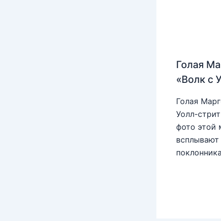
Голая Ма
«Волк с 
Голая Марг
Уолл-стрит
фото этой 
всплывают 
поклонника