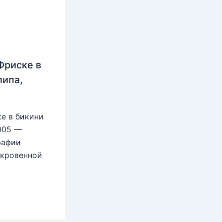
Фриске в
липа,
е в бикини
2005 —
рафии
ткровенной