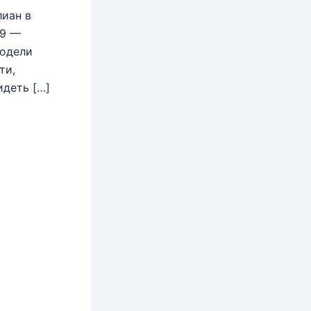
иан в
09 —
модели
ти,
идеть […]