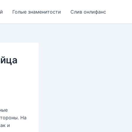
ей
Голые знаменитости
Слив онлифанс
ийца
ные
стороны. На
ак и