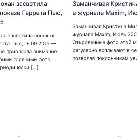
охан засветила
Заманчивая Кристин
 показе Гаррета Пью,
в журнале Maxim, И
15
Заманчивая Кристина Мил
журнале Maxim, Июль 20
ан засветила сосок на
Откровенные фото этой 
рета Пью, 19.09.2015 —
регулярно всплывают в се
но привлекла внимание
позволяя поклонникам ув
оими горячими фото,
риодически […]