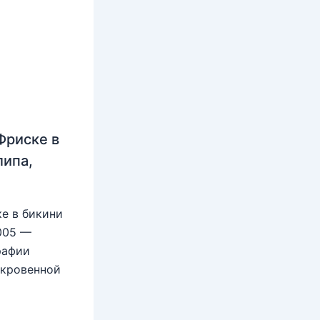
Фриске в
липа,
е в бикини
2005 —
рафии
ткровенной