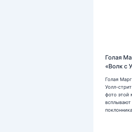
Голая Ма
«Волк с 
Голая Марг
Уолл-стрит
фото этой 
всплывают 
поклонника