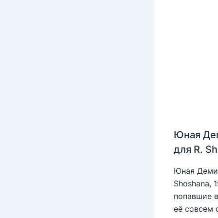
Юная Де
для R. S
Юная Деми 
Shoshana, 
попавшие в
её совсем 