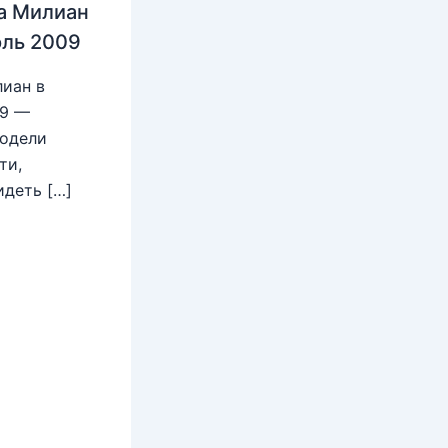
а Милиан
юль 2009
иан в
09 —
модели
ти,
идеть […]