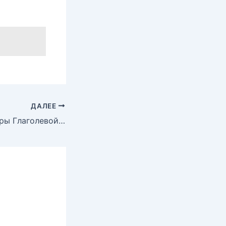
ДАЛЕЕ
Голые сиськи Веры Глаголевой в фильме «Исполнитель приговора», 1992