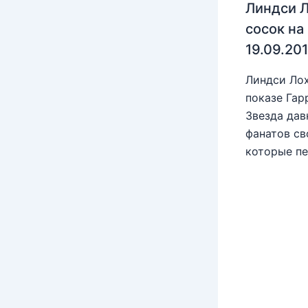
Линдси Л
сосок на
19.09.20
Линдси Лох
показе Гар
Звезда дав
фанатов св
которые пе