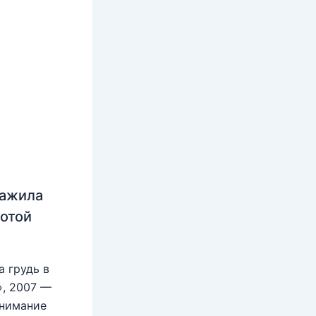
нажила
лотой
 грудь в
», 2007 —
внимание