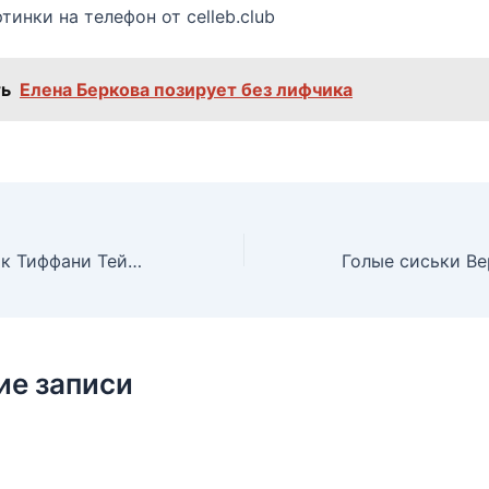
тинки на телефон от celleb.club
ь
Елена Беркова позирует без лифчика
Волосатый лобок Тиффани Тейлор в журнале Playboy’s Lingerie, Июль 2000
ие записи