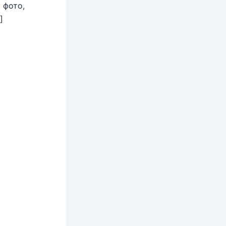
 фото,
]