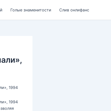
ей
Голые знаменитости
Слив онлифанс
али»,
ли», 1994
ли», 1994
озволяя