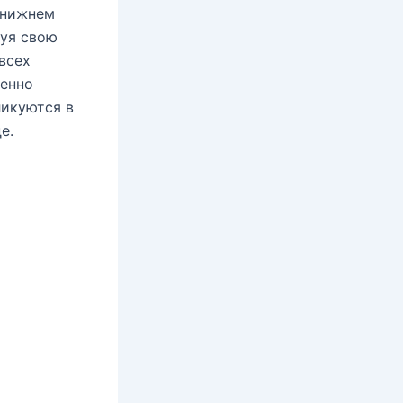
 нижнем
руя свою
всех
менно
ликуются в
е.