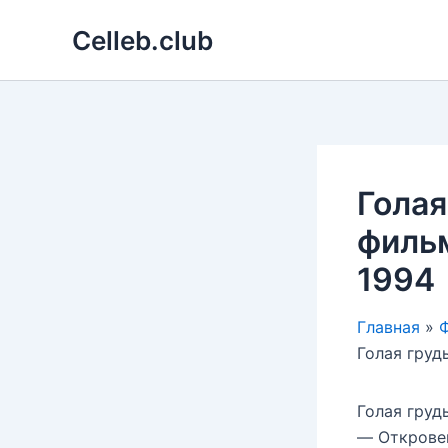
Перейти
Celleb.club
к
содержимому
Голая
фильм
1994
Главная
Ф
Голая груд
Голая груд
— Откровен