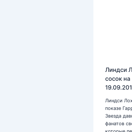
Линдси Л
сосок на
19.09.20
Линдси Лох
показе Гар
Звезда дав
фанатов св
которые пе