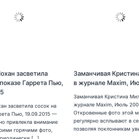
охан засветила
Заманчивая Кристин
 показе Гаррета Пью,
в журнале Maxim, И
15
Заманчивая Кристина Мил
журнале Maxim, Июль 20
ан засветила сосок на
Откровенные фото этой 
рета Пью, 19.09.2015 —
регулярно всплывают в се
но привлекла внимание
позволяя поклонникам ув
оими горячими фото,
риодически […]