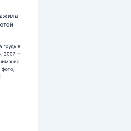
нажила
лотой
 грудь в
», 2007 —
внимание
 фото,
]