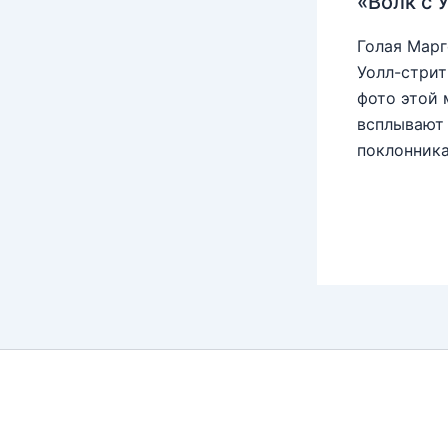
«Волк с 
Голая Марг
Уолл-стрит
фото этой 
всплывают 
поклонника