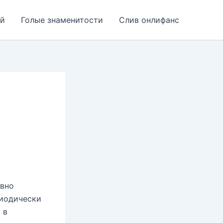
ей
Голые знаменитости
Слив онлифанс
авно
риодически
 в