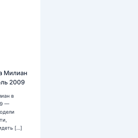
а Милиан
юль 2009
иан в
09 —
модели
ти,
идеть […]