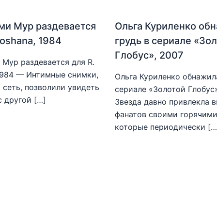
ми Мур раздевается
Ольга Куриленко об
hoshana, 1984
грудь в сериале «Зо
Глобус», 2007
Мур раздевается для R.
1984 — Интимные снимки,
Ольга Куриленко обнажила
 сеть, позволили увидеть
сериале «Золотой Глобус
с другой […]
Звезда давно привлекла 
фанатов своими горячими
которые периодически […