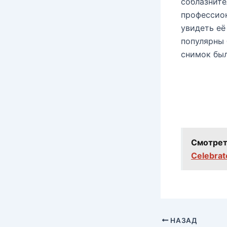
соблазните
профессион
увидеть её
популярны 
снимок был
Смотрет
Celebrate
НАЗАД