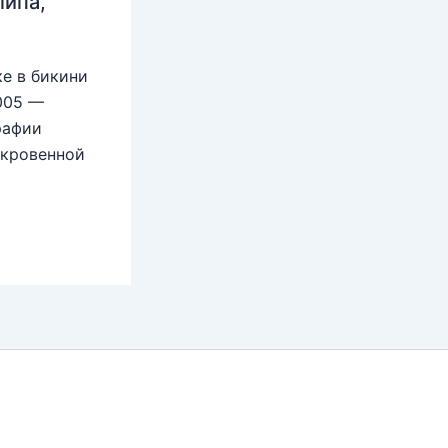
липа,
е в бикини
2005 —
рафии
ткровенной