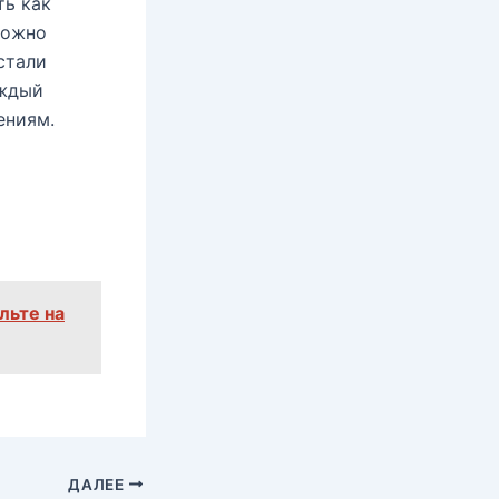
ть как
можно
стали
аждый
ениям.
льте на
ДАЛЕЕ