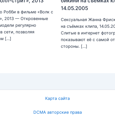
Уолл-стрит», 2013
бикини на съёмках к
14.05.2005
о Робби в фильме «Волк с
», 2013 — Откровенные
Сексуальная Жанна Фриск
модели регулярно
на съёмках клипа, 14.05.
в сети, позволяя
Слитые в интернет фотог
м […]
показывают её с самой о
стороны. […]
Карта сайта
DCMA авторские права