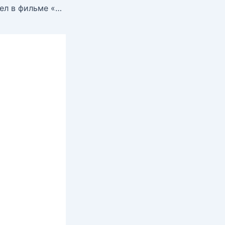
Голая Рена Риффел в фильме «Порнограф», 1999