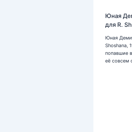
Юная Де
для R. S
Юная Деми 
Shoshana, 
попавшие в
её совсем 