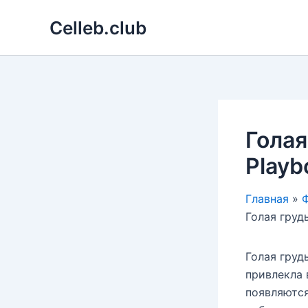
Перейти
Celleb.club
к
содержимому
Голая
Playb
Главная
Ф
Голая груд
Голая груд
привлекла 
появляются