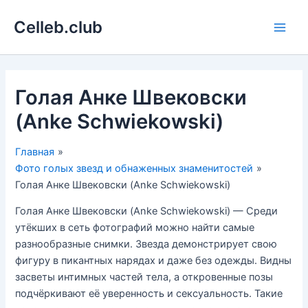
Перейти
Celleb.club
к
Main
содержимому
Men
Голая Анке Швековски
(Anke Schwiekowski)
Главная
Фото голых звезд и обнаженных знаменитостей
Голая Анке Швековски (Anke Schwiekowski)
Голая Анке Швековски (Anke Schwiekowski) — Среди
утёкших в сеть фотографий можно найти самые
разнообразные снимки. Звезда демонстрирует свою
фигуру в пикантных нарядах и даже без одежды. Видны
засветы интимных частей тела, а откровенные позы
подчёркивают её уверенность и сексуальность. Такие