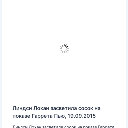
Линдси Лохан засветила сосок на
показе Гаррета Пью, 19.09.2015
Линдси Лохан засветила сосок на показе Гаррета